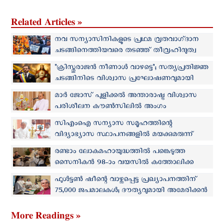
Related Articles »
നവ സന്യാസിനികളുടെ പ്രഥമ വ്രതവാഗ്‌ദാന
ചടങ്ങിനെത്തിയവരെ തടഞ്ഞ് തീവ്രഹിന്ദുത്വ
സംഘടനകള്‍
"ക്രിസ്തുരാജന്‍ നീണാള്‍ വാഴട്ടെ"; സത്യപ്രതിജ്ഞ
ചടങ്ങിനിടെ വിശ്വാസ പ്രഘോഷണവുമായി
കൊളംബിയയുടെ പ്രസിഡന്‍റ്
മാർ ജോസ് പുളിക്കൽ അന്താരാഷ്ട്ര വിശ്വാസ
പരിശീലന കൗൺസിലിൽ അംഗം
സി‌എം‌ഐ സന്യാസ സമൂഹത്തിന്റെ
വിദ്യാഭ്യാസ സ്ഥാപനങ്ങളില്‍ മയക്കുമരുന്ന്
വിരുദ്ധ പ്രവർത്തനങ്ങൾ വ്യാപിപ്പിക്കും
രണ്ടാം ലോകമഹായുദ്ധത്തില്‍ പങ്കെടുത്ത
സൈനികൻ 98-ാം വയസിൽ കത്തോലിക്ക
വിശ്വാസം സ്വീകരിച്ചു
ഫുൾട്ടൺ ഷീന്റെ വാഴ്ത്തപ്പെട്ട പ്രഖ്യാപനത്തിന്
75,000 ജപമാലകൾ; ദൗത്യവുമായി അമേരിക്കന്‍
സന്യാസിനികള്‍
More Readings »