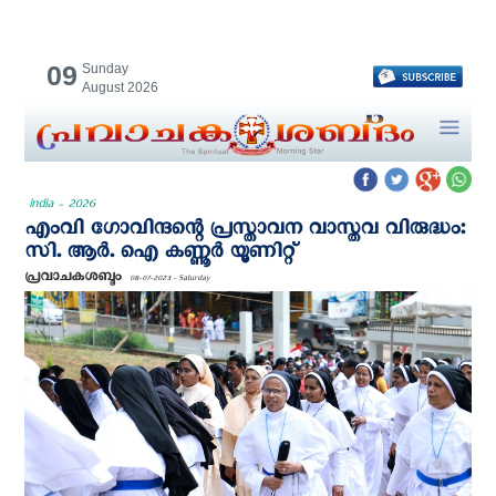
09
Sunday
August 2026
India - 2026
എംവി ഗോവിന്ദന്റെ പ്രസ്താവന വാസ്തവ വിരുദ്ധം:
സി. ആർ. ഐ കണ്ണൂര്‍ യൂണിറ്റ്
പ്രവാചകശബ്ദം
08-07-2023 - Saturday