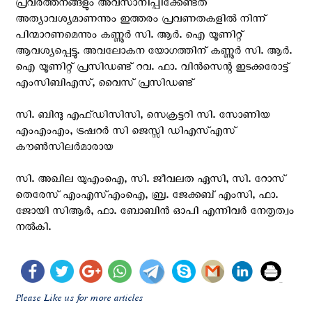
പ്രവർത്തനങ്ങളും അവസാനിപ്പിക്കേണ്ടത്
അത്യാവശ്യമാണന്നും ഇത്തരം പ്രവണതകളിൽ നിന്ന്
പിന്മാറണമെന്നും കണ്ണൂർ സി. ആർ. ഐ യൂണിറ്റ്
ആവശ്യപ്പെട്ടു. അവലോകന യോഗത്തിന് കണ്ണൂർ സി. ആർ.
ഐ യൂണിറ്റ് പ്രസിഡണ്ട് റവ. ഫാ. വിൻസെന്റ ഇടക്കരോട്ട്
എംസിബിഎസ്, വൈസ് പ്രസിഡണ്ട്
സി. ബിന്ദു എഫ്ഡിസിസി, സെക്രട്ടറി സി. സോണിയ
എംഎംഎം, ട്രഷറർ സി ജെസ്സി ഡിഎസ്എസ്
കൗൺസിലർമാരായ
സി. അഖില യുഎംഐ, സി. ജീവലത ഏസി, സി. റോസ്
തെരേസ് എംഎസ്എംഐ, ബ്ര. ജേക്കബ് എംസി, ഫാ.
ജോയി സിആർ, ഫാ. ബോബിൻ ഓപി എന്നിവർ നേതൃത്വം
നൽകി.
Please Like us for more articles