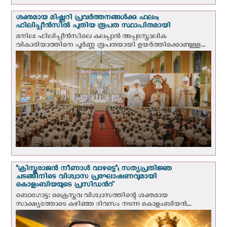
ശക്തമായ മിഷ്ണറി പ്രവർത്തനങ്ങൾക്കു ഫലം;
ഫിലിപ്പീൻസിൽ പുതിയ രൂപത സ്ഥാപിതമായി
മനില: ഫിലിപ്പീൻസിലെ കലപ്പാൻ അപ്പസ്തോലിക
വികാരിയാത്തിനെ പൂർണ്ണ രൂപതയായി ഉയർത്തിക്കൊണ്ടുള്ള...
"ക്രിസ്തുരാജന്‍ നീണാള്‍ വാഴട്ടെ"; സത്യപ്രതിജ്ഞ
ചടങ്ങിനിടെ വിശ്വാസ പ്രഘോഷണവുമായി
കൊളംബിയയുടെ പ്രസിഡന്‍റ്
ബൊഗോട്ട: ക്രൈസ്തവ വിശ്വാസത്തിന്റെ ശക്തമായ
സാക്ഷ്യത്തോടെ കഴിഞ്ഞ ദിവസം നടന്ന കൊളംബിയന്‍...