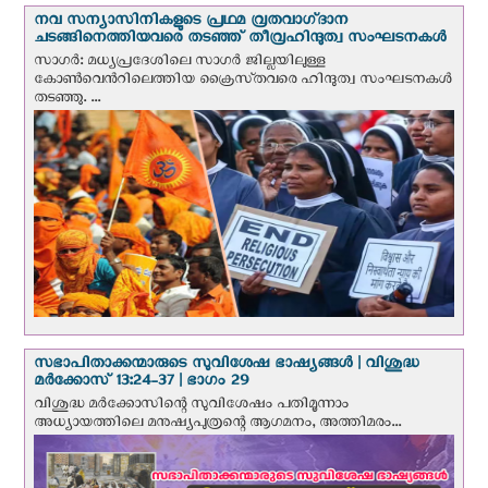
നവ സന്യാസിനികളുടെ പ്രഥമ വ്രതവാഗ്‌ദാന
ചടങ്ങിനെത്തിയവരെ തടഞ്ഞ് തീവ്രഹിന്ദുത്വ സംഘടനകള്‍
സാഗർ: മധ്യപ്രദേശിലെ സാഗർ ജില്ലയിലുള്ള
കോൺവെന്‍റിലെത്തിയ ക്രൈസ്‌തവരെ ഹിന്ദുത്വ സംഘടനകൾ
തടഞ്ഞു. ...
സഭാപിതാക്കന്മാരുടെ സുവിശേഷ ഭാഷ്യങ്ങള്‍ | വിശുദ്ധ
മര്‍ക്കോസ് 13:24-37 | ഭാഗം 29
വിശുദ്ധ മര്‍ക്കോസിന്റെ സുവിശേഷം പതിമൂന്നാം
അധ്യായത്തിലെ മനുഷ്യപുത്രന്റെ ആഗമനം, അത്തിമരം...