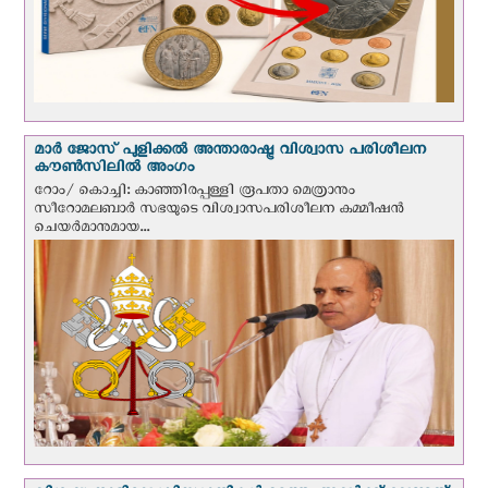
മാർ ജോസ് പുളിക്കൽ അന്താരാഷ്ട്ര വിശ്വാസ പരിശീലന
കൗൺസിലിൽ അംഗം
റോം/ കൊച്ചി: കാഞ്ഞിരപ്പള്ളി രൂപതാ മെത്രാനും
സീറോമലബാർ സഭയുടെ വിശ്വാസപരിശീലന കമ്മീഷൻ
ചെയർമാനുമായ...