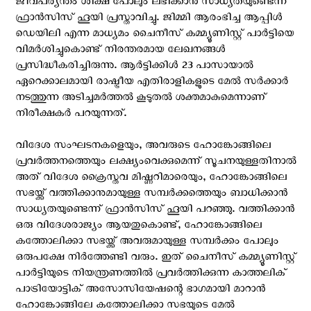
ജീവപര്യന്തം ശിക്ഷ പോലും ലഭിക്കാൻ സാധ്യതയുണ്ടെന്ന്
ഫ്രാൻസിസ് ഹൂയി പ്രസ്താവിച്ചു. ജിമ്മി ആരംഭിച്ച ആപ്പിൾ
ഡെയിലി എന്ന മാധ്യമം ചൈനീസ് കമ്മ്യൂണിസ്റ്റ് പാർട്ടിയെ
വിമർശിച്ചുകൊണ്ട് നിരന്തരമായ ലേഖനങ്ങൾ
പ്രസിദ്ധീകരിച്ചിരുന്നു. ആർട്ടിക്കിൾ 23 പാസായാൽ
ഏറെക്കാലമായി രാഷ്ട്രീയ എതിരാളികളുടെ മേൽ സർക്കാർ
നടത്തുന്ന അടിച്ചമർത്തൽ കൂടുതൽ ശക്തമാകുമെന്നാണ്
നിരീക്ഷകർ പറയുന്നത്.
വിദേശ സംഘടനകളെയും, അവരുടെ ഹോങ്കോങ്ങിലെ
പ്രവർത്തനത്തെയും ലക്ഷ്യംവെക്കുമെന്ന് സൂചനയുള്ളതിനാല്‍
അത് വിദേശ ക്രൈസ്തവ മിഷ്ണറിമാരെയും, ഹോങ്കോങ്ങിലെ
സഭയ്ക്ക് വത്തിക്കാനുമായുള്ള സമ്പർക്കത്തെയും ബാധിക്കാൻ
സാധ്യതയുണ്ടെന്ന് ഫ്രാൻസിസ് ഹൂയി പറഞ്ഞു. വത്തിക്കാൻ
ഒരു വിദേശരാജ്യം ആയതുകൊണ്ട്, ഹോങ്കോങ്ങിലെ
കത്തോലിക്കാ സഭയ്ക്ക് അവരുമായുള്ള സമ്പർക്കം പോലും
ഒരുപക്ഷേ നിര്‍ത്തേണ്ടി വരും. ഇത് ചൈനീസ് കമ്മ്യൂണിസ്റ്റ്
പാർട്ടിയുടെ നിയന്ത്രണത്തിൽ പ്രവർത്തിക്കുന്ന കാത്തലിക്
പാട്രിയോട്ടിക് അസോസിയേഷന്റെ ഭാഗമായി മാറാൻ
ഹോങ്കോങ്ങിലേ കത്തോലിക്കാ സഭയുടെ മേൽ