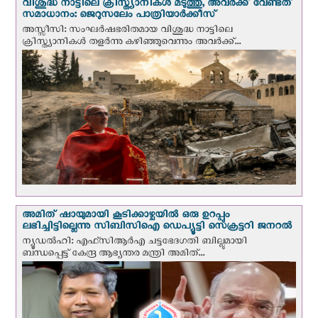
വിശുദ്ധ നാട്ടിലെ ക്രിസ്ത്യാനികൾ മടുത്തു, അവർക്ക് വേണ്ടത്
സമാധാനം: ജെറുസലേം പാത്രിയാര്‍ക്കീസ്
അസ്സീസി: സംഘര്‍ഷഭരിതമായ വിശുദ്ധ നാട്ടിലെ
ക്രിസ്ത്യാനികൾ തളര്‍ന്നു കഴിഞ്ഞുവെന്നും അവർക്ക്...
അമിത് ഷായുമായി കൂടിക്കാഴ്ചയില്‍ ഒരു ഉറപ്പും
ലഭിച്ചിട്ടില്ലെന്നു സിബിസിഐ ഡെപ്യൂട്ടി സെക്രട്ടറി ജനറല്‍
ന്യൂഡല്‍ഹി: എഫ്‌സിആര്‍എ ചട്ടഭേദഗതി ബില്ലുമായി
ബന്ധപ്പെട്ട് കേന്ദ്ര ആഭ്യന്തര മന്ത്രി അമിത്...