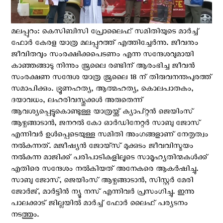
മലപ്പുറം: കെസിബിസി പ്രോലൈഫ് സമിതിയുടെ മാർച്ച്‌
ഫോർ കേരള യാത്ര മലപ്പുറത്ത്‌ എത്തിച്ചേർന്നു. ജീവനും
ജീവിതവും സംരക്ഷിക്കപെടണം എന്ന സന്ദേശവുമായി
കാഞ്ഞങ്ങാടു നിന്നും ജൂലൈ രണ്ടിന് ആരംഭിച്ച ജീവൻ
സംരക്ഷണ സന്ദേശ യാത്ര ജൂലൈ 18 ന് തിരുവനന്തപുരത്ത്
സമാപിക്കും. ഭ്രൂണഹത്യ, ആത്മഹത്യ, കൊലപാതകം,
ദയാവധം, ലഹരിവസ്തുക്കൾ അരുതെന്ന്
ആവശ്യപ്പെട്ടുകൊണ്ടുള്ള യാത്രയ്ക്ക് ക്യാപ്റ്റൻ ജെയിംസ്
ആഴ്ചങ്ങാടാൻ, ജനറൽ കോ ഓർഡിനേറ്റർ സാബു ജോസ്
എന്നിവര്‍ ഉള്‍പ്പെടെയുള്ള സമിതി അംഗങ്ങളാണ് നേതൃത്വം
നൽകുന്നത്. മജീഷ്യൻ ജോയ്‌സ് മുക്കുടം ജീവവിസ്മയം
നൽകുന്ന മാജിക്ക് പരിപാടികളിലൂടെ സാമൂഹ്യതിന്മകൾക്ക്
എതിരെ സന്ദേശം നൽകിയത് അനേകരെ ആകർഷിച്ചു.
സാബു ജോസ്, ജെയിംസ് ആഴ്ചങ്ങാടാൻ, സിസ്റ്റർ മേരി
ജോർജ്, മാർട്ടിൻ ന്യൂ നസ് എന്നിവർ പ്രസംഗിച്ചു. ഇന്നു
പാലക്കാട് ജില്ലയിൽ മാർച്ച്‌ ഫോർ ലൈഫ് പര്യടനം
നടത്തും.