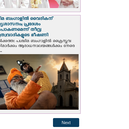
ചിമ ബംഗാളിൽ വൈദികന്
്യശാസനം; പ്രദേശം
ടുപോകണമെന്ന് തീവ്ര
ദുത്വവാദികളുടെ ഭീഷണി
‍ക്കത്ത: പശ്ചിമ ബംഗാളിൽ ക്രൈസ്തവ
ണറിമാർക്കും ആരാധനാലയങ്ങൾക്കും നേരെ
..
Next