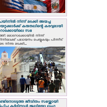
െയിനില്‍ നിന്ന് മടക്കി അയച്ച
യേറ്റക്കാര്‍ക്ക് കരുതലിന്റെ കരവുമായി
ോക്കോയിലെ സഭ
്ത്: മൊറോക്കോയിൽ നിന്ന്
യിനിലേക്ക് പലായനം ചെയ്യുകയും പിന്നീട്
 നിന്നു മടക്കി...
റാണ്ടിനോടടുത്ത ജീവിതം സഭയ്ക്കായി