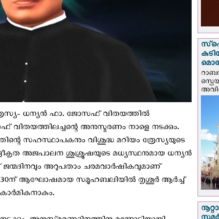
സ്‌പ
കുടി
മൊറ
റാബത
സ്പെ
അവിടെ
യം ത്രേസ്യ- ധന്യൻ ഫാ. ജോസഫ് വിതയത്തിൽ
് വിതയത്തിലച്ചന്റെ അനുസ്മരണം നാളെ നടക്കും.
ന്റെ സഹസ്ഥാപകനും വിശുദ്ധ മറിയം ത്രേസ്യയുടെ
്ദ്രീകൃത അജപാലന ശുശ്രൂഷയുടെ മധ്യസ്ഥനുമായ ധന്യൻ
് ജന്മദിനവും അറുപതാം ചരമവാർഷികവുമാണ്
ം 5.30ന് ആഘോഷമായ സമൂഹബലിയിൽ തൃശൂർ ആർച്ച്
്യകാർമികനാകും.
നൂറ്