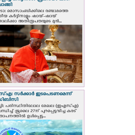
്പിച്ച കർദ്ദിനാൾ ജൂലിയോ ലംഗ
ാങ്ങി
ടോ: മൊസാംബിക്കിലെ രണ്ടാമത്തെ
േശീയ കർദ്ദിനാളും ഷായ്-ഷായ്
ോലിക്കാ അതിരൂപതയുടെ മുന്‍...
എ: സര്‍ക്കാര്‍ ഇടപെടണമെന്ന്
ി‌ബി‌സി
ചി: പരിസ്ഥിതിലോല മേഖല (ഇഎസ്എ)
ധിച്ച് ജൂലൈ 27ന് പുറപ്പെടുവിച്ച കരട്
ാപനത്തിൽ ഉൾപ്പെട്ട...