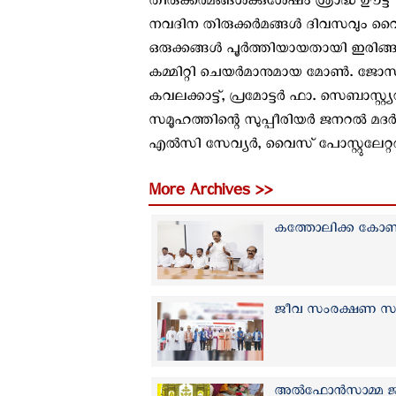
തിരുക്കർമങ്ങൾക്കുശേഷം ശ്രാദ്ധ ഊട്ട
നവദിന തിരുക്കർമങ്ങൾ ദിവസവും വൈകുന
ഒരുക്കങ്ങൾ പൂർത്തിയായതായി ഇരിങ്
കമ്മിറ്റി ചെയർമാനുമായ മോൺ. ജോസ്
കവലക്കാട്ട്, പ്രമോട്ടർ ഫാ. സെബാസ്റ
സമൂഹത്തിന്റെ സുപ്പീരിയർ ജനറൽ മദർ ആന
എൽസി സേവ്യർ, വൈസ് പോസ്റ്റുലേറ്റർ 
More Archives >>
കത്തോലിക്ക കോൺഗ്
ജീവ സംരക്ഷണ സന്ദ
അൽഫോൻസാമ്മ ജീവ