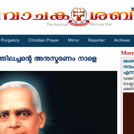
Purgatory
Christian Prayer
Mirror
Reporter
Archives
More
ലച്ചന്റെ അനുസ്മരണം നാളെ
ലെയോ
നവംബ
എന്നീ
വത്തി
രാഷ്ട
ക്ഷണം