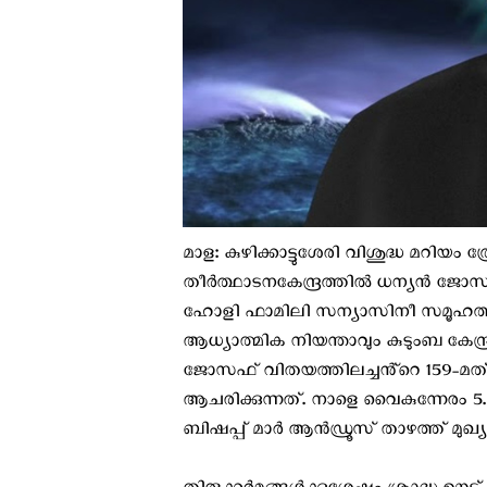
മാള: കുഴിക്കാട്ടുശേരി വിശുദ്ധ മറി
തീർത്ഥാടനകേന്ദ്രത്തിൽ ധന്യൻ ജോസഫ
ഹോളി ഫാമിലി സന്യാസിനീ സമൂഹത്തി
ആധ്യാത്മിക നിയന്താവും കുടുംബ കേന
ജോസഫ് വിതയത്തിലച്ചൻ്റെ 159-മത
ആചരിക്കുന്നത്. നാളെ വൈകുന്നേര
ബിഷപ്പ് മാർ ആൻഡ്രൂസ് താഴത്ത് മുഖ