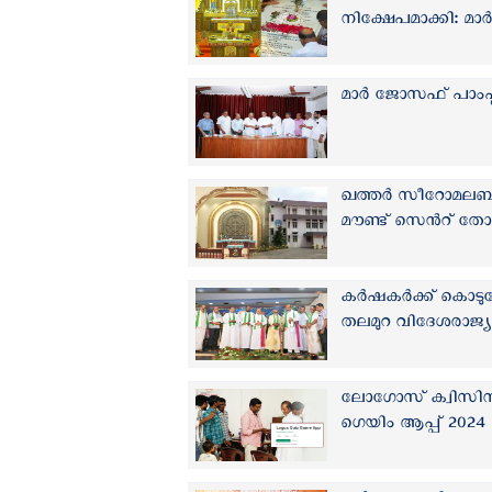
നിക്ഷേപമാക്കി: മ
മാർ ജോസഫ് പാംപ്ലാന
ഖത്തർ സീറോമലബാർ
മൗണ്ട് സെന്‍റ് തോ
കർഷകർക്ക് കൊടുക
തലമുറ വിദേശരാജ്യങ
ലോഗോസ് ക്വിസിന്‌
ഗെയിം ആപ്പ് 2024 പ