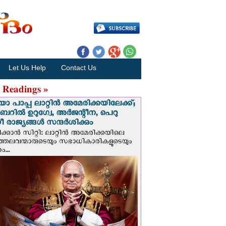
Let Us Help
Contact Us
 Readings »
 പാപ്പ ലാറ്റിൻ അമേരിക്കയിലേക്ക്;
റില്‍ ഉറുഗ്വേ, അർജന്റീന, പെറു
 രാജ്യങ്ങള്‍ സന്ദര്‍ശിക്കും
ക്കാന്‍ സിറ്റി: ലാറ്റിന്‍ അമേരിക്കയിലെ
്രത്തലവന്മാരുടെയും സഭാധികാരികളുടെയും
...