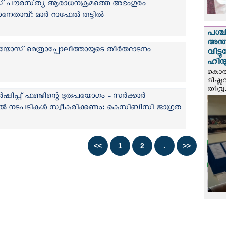
പൗരസ്‌ത്യ ആരാധനക്രമത്തെ അഭംഗുരം
ഭാനേതാവ്: മാർ റാഫേൽ തട്ടിൽ
പശ്
അന്ത
ോസ് മെത്രാപ്പോലീത്തായുടെ തീര്‍ത്ഥാടനം
വിട്
ഹിന്
കൊല്
മിഷ്
തീവ്ര.
ഷിപ്പ് ഫണ്ടിന്റെ ദുരുപയോഗം - സർക്കാർ
തൽ നടപടികൾ സ്വീകരിക്കണം: കെസിബിസി ജാഗ്രത