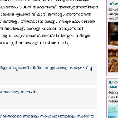
സമർപ
് നടക്കും. അനുസ്‌മരണദിനത്തിനു മുന്നോടിയായി
വിടവ
്നേരം 5.30ന് നടക്കുന്നുണ്ട്. അനുസ്മരണത്തിനുള്ള
മാപു
തദ്ദ
ങാലക്കുട രൂപതാ വികാരി ജനറാളും അനുസ്‌മരണ
കത്ത
 മഞ്ഞളി, തീർത്ഥാടന കേന്ദ്രം റെക്ടർ ഫാ. ജോൺ
്റ്യൻ അരീക്കാട്ട്, ഹോളി ഫാമിലി സന്യാസിനീ
ി കുര്യാക്കോസ്, അഡ്‌മിനിസ്ട്രേറ്റർ സിസ്റ്റർ
സിസ്റ്റർ വിനയ എന്നിവർ അറിയിച്ചു.
രസ് ഗ്ലോബൽ ദ്വിദിന നേതൃസമ്മേളനം ആരംഭിച്ചു
ഇഎസ്
കെ‌സ
േശയാത്ര സമാപിച്ചു
കൊച്
സംബന്
വിജ്ഞ
ിതാനുഭവങ്ങളെയും സാഹചര്യങ്ങളെയും സ്വർഗീയ