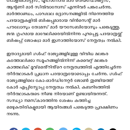
പോളികാർപ്പസ്, യൂഹാനോൻ മാർ തെയഡോഷ്യസ്,
ആന്റണി മാർ സിൽവാനോസ് എന്നിവർ പങ്കുചേർന്നു.
മാർത്താണ്ഡം, പാറശാല ഭദ്രാസനങ്ങളിൽ നിന്നെത്തിയ
പദയാത്രകളിൽ ബിഷപ്പുമാരായ വിൻസെന്റ് മാർ
പൗലോസും തോമസ് മാർ യൗസേബിയോസും പങ്കെടുത്തു.
ജന്മ ഗൃഹമായ മാവേലിക്കരയിൽനിന്നു പുറപ്പെട്ട പദയാത്രയ്ക്ക്
ബിഷപ്പ് ജോഷ്വാ മാർ ഇഗ്നാത്തിയോസ് നേതൃത്വം നൽകി.
ഇതാദ്യമായി ഗൾഫ് രാജ്യങ്ങളിലുള്ള വിവിധ മലങ്കര
കത്തോലിക്കാ സമൂഹങ്ങളിൽനിന്ന് കുവൈറ്റ് മലങ്കര
കാത്തലിക് മൂവ്‌മെൻ്റിൻ്റെ നേതൃത്വത്തിൽ എത്തിച്ചേർന്ന
തീർത്ഥാടകർ പ്രധാന പദയാത്രയോടൊപ്പം ചേർന്നു. ഗൾഫ്
രാജ്യങ്ങളിലെ കോ-ഓർഡിനേറ്റർ ജോൺ തുണ്ടിയത്ത്
കോർ എപ്പിസ്കോപ്പ നേതൃത്വം നൽകി. കബറിടത്തിൽ
തീർത്ഥാടകരുടെ നീണ്ട നിരയാണ് ഉണ്ടായിരുന്നത്.
സന്ധ്യാ നമസ്‌കാരത്തിനു ശേഷം കത്തിച്ച
മെഴുകുതിരികളുമായി ആയിരങ്ങൾ പങ്കെടുത്ത പ്രദക്ഷിണം
നടന്നു.