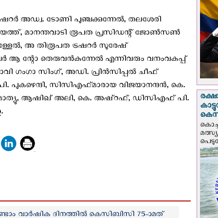
ഷറർ അഡ്വ. ടോണി പുഞ്ചക്കുന്നേൽ, തലശേരി
ളിയത്ത്, മാനന്തവാടി രൂപത പ്രസിഡന്റ് ജോൺസൺ
ാമുള്ളേൽ, അ തിരൂപത ട്രഷറർ സുരേഷ്
മെംബർ ആ ന്റോ തെരുവൻകുന്നേൽ എന്നിവരും വനംവകുപ്പ്
ധാവി ഗംഗാ സിംഗ്, അഡി. പ്രിൻസിപ്പൽ ചീഫ്
ി. പുകഴെന്ദി, സിസിഎഫ്‌മാരായ വിജയാനന്ദൻ, കെ.
രക്ഷ
ാത്യു, ആഷിഖ് അലി, കെ. അഷ്റഫ്, ഡിസിഎഫ് പി.
കാട്
.
കെസ
കൊച്
മത്സ്
പെടുമ്
രണ്ടാം വാർഷിക ദിനത്തിൽ കെ‌സി‌ബി‌സി 75-ാമത്