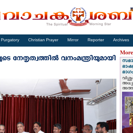
Purgatory
Christian Prayer
Mirror
Reporter
Archives
More
 നേതൃത്വത്തില്‍ വനംമന്ത്രിയുമായി
സഭാ
ഭാഷ്യ
ഭാഗം
വിശു
അധ്യ
അത്തി