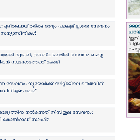
ം: ദുരിതബാധിതർക്കു രാവും പകലുമില്ലാതെ സേവനം
ദൈവം
പറയു
യൻ സന്യാസിനികൾ
"ഇനി 
വിളി
ചെയ്യ
യേൽ റദ്ദാക്കി; ബെത്‌ലഹേമില്‍ സേവനം ചെയ്ത
്‍ സ്വദേശത്തേക്ക് മടങ്ങി
ടര്‍ന്ന സേവനം: ന്യൂയോർക്ക് സിറ്റിയിലെ തെരുവിന്
ാസിനിയുടെ പേര്
ാജ്യത്തിനു നൽകുന്നത് നിസ്‌തുല സേവനം:
്രി കോൺറാഡ് സാംഗ്‌മ