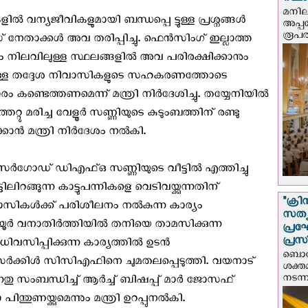
സ്ഥ
മനില
 വന്യജീവികളുമായി ബന്ധപ്പെ ട്ടുള്ള പ്രശ്ന‌ങ്ങൾ
അപ്പ
രൂപത
േതാക്കൾ അവ തരിപ്പിച്ചു. ഫെൻസിംഗ് ഇല്ലാത്ത
 നിലവിലുള്ള സ്ഥലങ്ങളിൽ അവ പരിരക്ഷിക്കാനും
ുള്ള തദ്ദേശ നിവാസികളുടെ സഹകരണത്തോടെ
ം കണ്ടെത്തണമെന്ന് മന്ത്രി നിർദേശിച്ചു. തയ്യേനിയിൽ
റ്റു മരിച്ച വേളൂർ സണ്ണിയുടെ കുടുംബത്തിന് രണ്ടു
കാൻ മന്ത്രി നിർദേശം നൽകി.
കാസർഗോഡ് ഡിഎഫ്ഒ സണ്ണിയുടെ വീട്ടിൽ എത്തിച്ചു
ിലിറങ്ങുന്ന കാട്ടുപന്നികളെ വെടിവയ്ക്കുന്നതിന്
"ക്രി
േശവാസികൾക്ക് പരിശീലനം നൽകുന്ന കാര്യം
സത്യ
ൊട്ടിയൂർ വനാതിർത്തിയിൽ തനിയെ താമസിക്കുന്ന
പ്ര
പ്രസ
ിവസിപ്പിക്കുന്ന കാര്യത്തിൽ ഉടൻ
ബൊഗോ
സർക്കിൾ സിസിഎഫിനെ ചുമതലപ്പെടുത്തി. വയനാട്
ശക്ത
നടന്
തു സംബന്ധിച്ച് ആർച്ച് ബിഷപ്പ് മാർ ജോസഫ്
തുണയ്ക്കുമെന്നും മന്ത്രി ഉറപ്പുനൽകി.