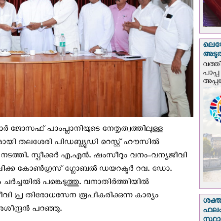
ലെയോ
അടുത്
വത്തി
പാപ്പ
അപ്പ
ർ ജോസഫ് പാംപ്ലാനിയുടെ നേതൃത്വത്തിലുള്ള
യി തലശേരി പിഡബ്ല്യുഡി റെസ്റ്റ് ഹൗസിൽ
ഴ്ച നടത്തി. സ്പ‌ീക്കർ എ.എൻ. ഷംസീറും വനം-വന്യജീവി
തോലിക്ക കോൺഗ്രസ് ഗ്ലോബൽ ഡയറക്ടർ റവ. ഡോ.
 ചർച്ചയിൽ പങ്കെടുത്തു. വനാതിർത്തിയിൽ
ജീവി പ്ര തിരോധസേന രൂപീകരിക്കുന്ന കാര്യം
ശക്ത
ശീന്ദ്രൻ പറഞ്ഞു.
ഫലം