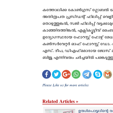
കത്തോലിക്ക കോൺഗ്രസ് ഗ്ലോബൽ ട്ര
അതിരൂപത പ്രസിഡന്റ് ഫിലിപ്പ് വെ
തൊഴുത്തുങ്കൽ, സജി ഫിലിപ്പ് വട്ടക്ക
കാഞ്ഞിരത്തിങ്കൽ, എക്സിക്യൂട്ടീവ് 
ഉദ്യോഗസ്ഥരായ ഫോറസ്റ്റ് ഫോഴ്സ് മേ
കൺസർവേറ്റർ ഓഫ് ഫോറസ്റ്റ് ഡോ. പ
എസ്. ദീപ, ഡിഎഫ്ഒമാരായ ജോസ് മ
ബിജു എന്നിവരും ചർച്ചയിൽ പങ്കെടുത്തു
Please Like us for more articles
Related Articles »
ഉരുൾപൊട്ടലിന്റെ 