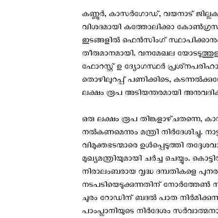
കണ്ണൂർ, കാസർഗോഡ്, വയനാട് ജില്ലകളിൽ
വിശദമായി കത്തോലിക്കാ കോൺഗ്രസ് ന
ഇടങ്ങളിൽ ഫെൻസിംഗ് സ്ഥാപിക്കാനും
തീരുമാനമായി. വനമേഖല യോടടുത്ത
ഫോറസ്റ്റ് ഉ ദ്യോഗസ്ഥർ പ്രശ്‌നപരിഹാര
തൊഴിലുറപ്പ് പണിക്കിടെ, കടന്നൽക്കുത്തേ
ലക്ഷം രൂപ അടിയന്തരമായി അനുവദിക്
ഒരു ലക്ഷം രൂപ തിങ്കളാഴ്‌ചതന്നെ, 
നൽകണമെന്നും മന്ത്രി നിർദേശിച്ചു. നാട്ട
വിമുക്തഭടന്മാരെ ഉൾപ്പെടുത്തി തദ്ദ
മുഖ്യമന്ത്രിയുമായി ചർച്ച ചെയ്യും. ക
നിരാലംബരായ വൃദ്ധ ദമ്പതികളെ പുനരധ
നടപടിയെടുക്കുന്നതിന് നോർത്തേൺ 
ചുരം റോഡിന് ബദൽ പാത നിർമിക്കുന്ന
പാംപ്ലാനിയുടെ നിർദേശം സർവാത്മനാ പിന്