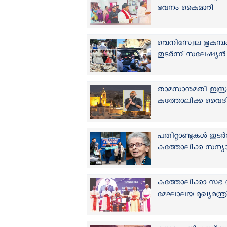
ഭവനം കൈമാറി
വെനിസ്വേല ഭൂകമ്പ
തുടര്‍ന്ന് സലേഷ്
താമസാനുമതി ഇസ്രാ
കത്തോലിക്ക വൈദികന
പതിറ്റാണ്ടുകള്‍ തു
കത്തോലിക്ക സന്യ
കത്തോലിക്കാ സഭ ര
മേഘാലയ മുഖ്യമന്ത