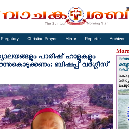
Purgatory
Christian Prayer
Mirror
Reporter
Archives
More
്യാലയങ്ങളും പാരിഷ് ഹാളുകളും
രക്ഷ
ന്നുകൊടുക്കണം: ബിഷപ്പ് വര്‍ഗ്ഗീസ്
കാട്
കെസ
കൊച്
മത്സ്
പെടുമ്