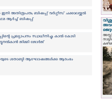
നി അതിരൂപത; ബിഷപ്പ് വര്‍ഗ്ഗീസ് ചക്കാലയ്ക്കല്‍
മ ആർച്ച് ബിഷപ്പ്
വിശുദ
അവർ
ജെറു
അസ്സ
ന്റെ പ്രഖ്യാപനം സ്വാധീനിച്ചു; കാല്‍ കോടി
നാട്ട
ുനല്‍കാന്‍ ജിമ്മി ജോര്‍ജ്
കഴിഞ്
തയുടെ ശതാബ്ദി ആഘോഷങ്ങൾക്കു ആരംഭം