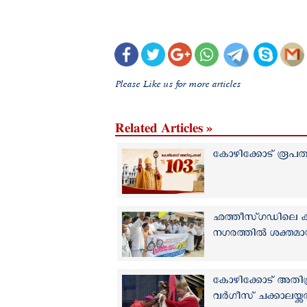
Please Like us for more articles
Related Articles »
കോഴിക്കോട് രൂപതയ്ക
ഛത്തീസ്ഗഡിലെ കന്
നഗരത്തിൽ ശക്തമാ
കോഴിക്കോട് അതിരൂപ
വർഗീസ് ചക്കാലയ്ക്ക