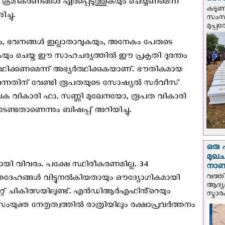
സൈന്
ക്രമീകരണങ്ങൾ ഏർപ്പെടുത്തുകയും ചെയ്യണമെന്ന്
കടു
ച്ചു.
സംസ്
മുപ്പ
ം, ഭവനങ്ങൾ ഇല്ലാതാവുകയും, അനേകം പേരുടെ
ും ചെയ്ത‌ ഈ സാഹചര്യത്തിൽ ഈ പ്രകൃതി ദുരന്തം
ാർത്ഥിക്കണമെന്ന് അഭ്യർത്ഥിക്കുകയാണ്. ഭൗതികമായ
കുന്നതിന് വേണ്ടി രൂപതയുടെ സോഷ്യൽ സർവീസ്
വക വികാരി ഫാ. സണ്ണി മുഖേനയോ, രൂപത വികാരി
്ടതാണെന്നും ബിഷപ്പ് അറിയിച്ചു.
ഒരു 
മുഖച
തായി വിവരം. പക്ഷേ സ്ഥിരീകരണമില്ല. 34
നാണയ
വത്തി
 മൃതദേഹങ്ങൾ വിട്ടുനൽകിയതായും ഔദ്യോഗികമായി
ആദ്യമ
ുക്കേറ്റ് ചികിത്സയിലുണ്ട്. എൻഡിആർഎഫിൻ്റെയും
സ്മാര
ുക്ത നേതൃത്വത്തില്‍ രാത്രിയിലും രക്ഷാപ്രവര്‍ത്തനം