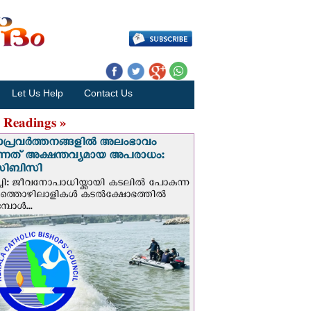
Let Us Help
Contact Us
 Readings »
ാപ്രവര്‍ത്തനങ്ങളില്‍ അലംഭാവം
ടുന്നത് അക്ഷന്തവ്യമായ അപരാധം:
ിബിസി
ചി: ജീവനോപാധിയ്ക്കായി കടലില്‍ പോകുന്ന
യത്തൊഴിലാളികള്‍ കടല്‍ക്ഷോഭത്തില്‍
പോള്‍...