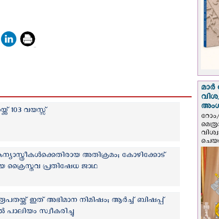
മാർ 
വിശ
അം
്ക് 103 വയസ്സ്
റോം/
മെത്
വിശ്
ചെയർ
യാസ്ത്രീകൾക്കെതിരായ അതിക്രമം; കോഴിക്കോട്
യ ക്രൈസ്തവ പ്രതിഷേധ ജാഥ
തയ്ക്ക് ഇത് അഭിമാന നിമിഷം; ആര്‍ച്ച് ബിഷപ്പ്
ൽ പാലിയം സ്വീകരിച്ചു