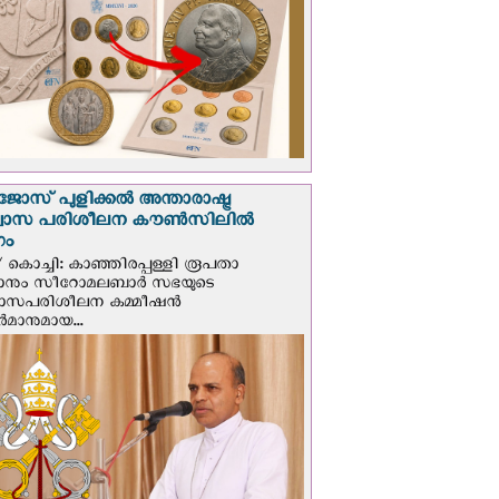
ജോസ് പുളിക്കൽ അന്താരാഷ്ട്ര
്വാസ പരിശീലന കൗൺസിലിൽ
ഗം
 കൊച്ചി: കാഞ്ഞിരപ്പള്ളി രൂപതാ
രാനും സീറോമലബാർ സഭയുടെ
വാസപരിശീലന കമ്മീഷൻ
മാനുമായ...