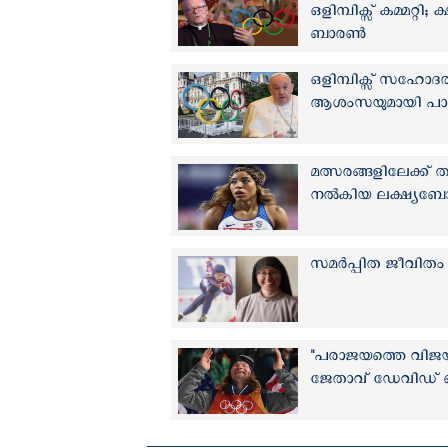
ഒളിമ്പിക്സ് കമ്മറ്
ബാരണ്‍
ഒളിമ്പിക്സ് സഹോദര
ആശംസയുമായി പാപ
മത്സരങ്ങളിലേക്ക് 
നല്‍കിയ ലക്ഷ്യബോധം
സമര്‍പ്പിത ജീവിതം ത
"പരാജയത്തെ വിജയമാക
ജേതാവ് ഡേവിഡ്