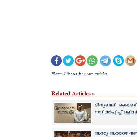
Please Like us for more articles
Related Articles »
ദിവ്യബലി, ബൈബിള്
നന്ദിയര്‍പ്പിച്ച് ഒ
അന്ത്യ അത്താഴ അ