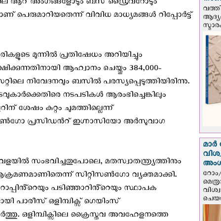
നാണയ
ലെ ആറ് അംഗങ്ങളോടും ബസ് ഡ്രൈവറോടും
വത്തി
ുമാറിയതെന്ന് വിവിധ മാധ്യമങ്ങള്‍ റിപ്പോര്‍ട്ട്
ആദ്യമ
സ്മാര
ികാരികളുടെ മുന്നിൽ പ്രതിഷേധം അറിയിച്ചും
ക്കുന്നതിനായി ആഹ്വാനം ചെയ്തും 384,000-
്റിലെ നിവേദനവും ബസില്‍ പരസ്യപ്പെടുത്തിയിരിന്നു.
തടവുകാർക്കെതിരെ നടപടികൾ ആരംഭിച്ചെങ്കിലും
് ശേഷം കുറ്റം ചുമത്തില്ലെന്ന്
്റിസൺഗോ പ്രസിഡന്‍റ് ഇഗ്നാസിയോ അർസുവാഗ
മാർ 
വിശ
വേളയിൽ സംഭവിച്ചതുപോലെ, മതസ്വാതന്ത്ര്യത്തിനും
അം
റോം/
യ ആക്രമണമാണിതെന്ന് സിറ്റിസൺഗോ വ്യക്തമാക്കി.
മെത്
റോപ്പിൻ്റെയും പടിഞ്ഞാറിൻ്റെയും സ്ഥാപക
വിശ്
ചെയർ
യമായി പാരീസ് ഒളിമ്പിക്സ് ഗെയിംസ്
ചേര്‍ത്തു. ഒളിമ്പിക്സിലെ ക്രൈസ്തവ അവഹേളനത്തെ