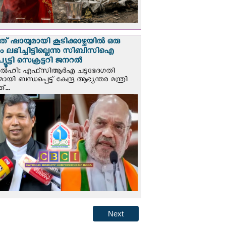
് ഷായുമായി കൂടിക്കാഴ്ചയില്‍ ഒരു
പും ലഭിച്ചിട്ടില്ലെന്നു സിബിസിഐ
ൂട്ടി സെക്രട്ടറി ജനറല്‍
ഡല്‍ഹി: എഫ്‌സിആര്‍എ ചട്ടഭേദഗതി
മായി ബന്ധപ്പെട്ട് കേന്ദ്ര ആഭ്യന്തര മന്ത്രി
...
Next