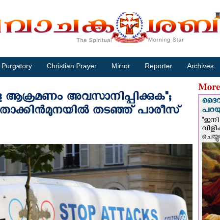
Purgatory
Christian Prayer
Mirror
Reporter
Archives
More
ള്ള ആക്രമണം അവസാനിപ്പിക്കുക";
ദൈവം
സ് തോക്കിന്‍മുനയില്‍ തടഞ്ഞ് പാരീസ്
പറയു
"ഇനി 
വിളി
ചെയ്യ