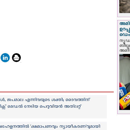
അമിത
ഉറപ്
ഡെപ്യ
ന്യൂ
ബില്ലു
അമിത്
‍, ജപമാല എന്നിവയുടെ ശക്തി; ദൈവത്തിന്
ളിമ്പിക്സ് മെഡൽ നേടിയ പെറുവിയൻ അത്‌ലറ്റ്
വഹേളനത്തില്‍ 'ക്ഷമാപണവും ന്യായീകരണ'വുമായി