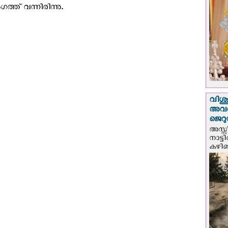
്ത് വന്നിരിന്നു.
വിശുദ
അവർ
ജെറു
അസ്സ
നാട്ട
കഴിഞ്