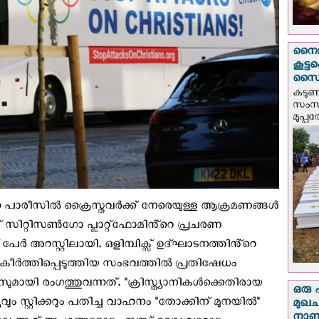
നൈജീ
കൂട്
സൈന്
കടു
സംസ്
മുപ്പ
ന്ന പാരീസിൽ ക്രൈസ്തവര്‍ക്ക് നേരെയുള്ള ആക്രമണങ്ങൾ
് സിറ്റിസൺഗോ പ്ലാറ്റ്‌ഫോമിൻ്റെ പ്രചരണ
 അറസ്റ്റിലായി. ഒളിമ്പിക്സ് ഉദ്ഘാടനത്തിൻ്റെ
ീർത്തിപ്പെടുത്തിയ സംഭവത്തില്‍ പ്രതിഷേധം
ുമായി രംഗത്തുവന്നത്. "ക്രിസ്ത്യാനികൾക്കെതിരായ
ഒരു 
ും സ്റ്റിക്കറും പതിച്ച വാഹനം "തോക്കിന് മുനയിൽ"
മുഖച