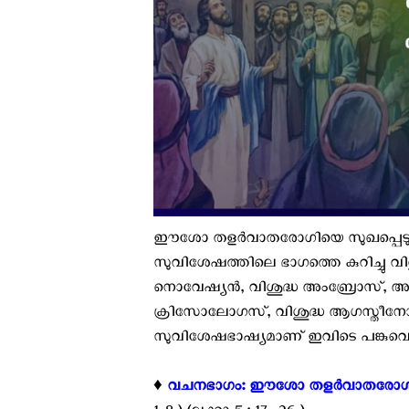
ഈശോ തളര്‍വാതരോഗിയെ സുഖപ്പെടുത്തുന
സുവിശേഷത്തിലെ ഭാഗത്തെ കുറിച്ചു വി
നൊവേഷ്യൻ, വിശുദ്ധ അംബ്രോസ്, അലക്‌
ക്രിസോലോഗസ്, വിശുദ്ധ ആഗസ്തീനോസ് 
സുവിശേഷഭാഷ്യമാണ് ഇവിടെ പങ്കുവെയ്ക്ക
♦️
വചനഭാഗം: ഈശോ തളര്‍വാതരോഗിയെ സു