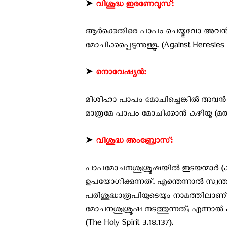
➤
വിശുദ്ധ ഇരണേവൂസ്:
ആർക്കെതിരെ പാപം ചെയ്തുവോ അവൻ 
മോചിക്കപ്പെടുന്നുള്ളൂ. (Against Heresies 5
➤
നൊവേഷ്യൻ:
മിശിഹാ പാപം മോചിച്ചെങ്കിൽ അവൻ 
മാത്രമേ പാപം മോചിക്കാൻ കഴിയൂ (മത്താ 9
➤
വിശുദ്ധ അംബ്രോസ്:
പാപമോചനശുശ്രൂഷയിൽ ഇടയന്മാർ (കാർമ്
ഉപയോഗിക്കുന്നത്. എന്തെന്നാൽ സ്വന്ത
പരിശുദ്ധാരൂപിയുടെയും നാമത്തിലാണ
മോചനശുശ്രൂഷ നടത്തുന്നത്; എന്നാൽ ക
(The Holy Spirit 3.18.137).