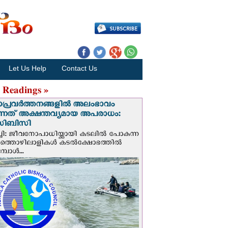
Let Us Help
Contact Us
 Readings »
ാപ്രവര്‍ത്തനങ്ങളില്‍ അലംഭാവം
ടുന്നത് അക്ഷന്തവ്യമായ അപരാധം:
ിബിസി
ചി: ജീവനോപാധിയ്ക്കായി കടലില്‍ പോകുന്ന
യത്തൊഴിലാളികള്‍ കടല്‍ക്ഷോഭത്തില്‍
പോള്‍...