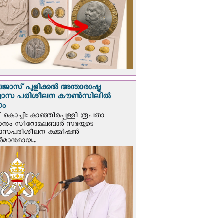
ജോസ് പുളിക്കൽ അന്താരാഷ്ട്ര
്വാസ പരിശീലന കൗൺസിലിൽ
ഗം
 കൊച്ചി: കാഞ്ഞിരപ്പള്ളി രൂപതാ
രാനും സീറോമലബാർ സഭയുടെ
വാസപരിശീലന കമ്മീഷൻ
മാനുമായ...