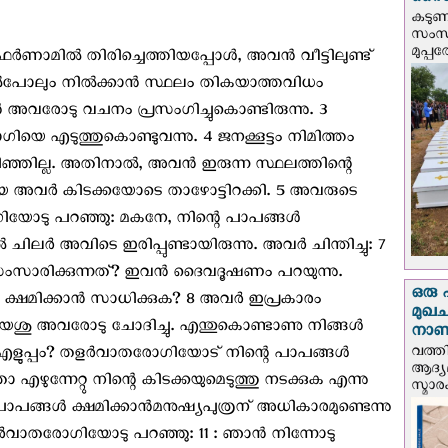
സൈന്
കടു
സംസ്
മുപ്പ
‍ണാമില്‍ തിരിച്ചെത്തിയപ്പോള്‍, അവന്‍ വീട്ടിലുണ്ട്
്കല്‍പോലും നില്‍ക്കാന്‍ സ്ഥലം തികയാത്തവിധം
 അവരോടു വചനം പ്രസംഗിച്ചുകൊണ്ടിരുന്നു. 3
ിയെ എടുത്തുകൊണ്ടുവന്നു. 4 ജനക്കൂട്ടം നിമിത്തം
ഞ്ഞില്ല. അതിനാല്‍, അവന്‍ ഇരുന്ന സ്ഥലത്തിന്റെ
യെ അവര്‍ കിടക്കയോടെ താഴോട്ടിറക്കി. 5 അവരുടെ
യോടു പറഞ്ഞു: മകനേ, നിന്റെ പാപങ്ങള്‍
്‍ ചിലര്‍ അവിടെ ഇരിപ്പുണ്ടായിരുന്നു. അവര്‍ ചിന്തിച്ചു: 7
ംസാരിക്കുന്നത്? ഇവന്‍ ദൈവദൂഷണം പറയുന്നു.
ഒരു 
 ക്ഷമിക്കാന്‍ സാധിക്കുക? 8 അവര്‍ ഇപ്രകാരം
മുഖച
 യേശു അവരോടു ചോദിച്ചു. എന്തുകൊണ്ടാണു നിങ്ങള്‍
നാണയ
വത്തി
 എളുപ്പം? തളര്‍വാതരോഗിയോട് നിന്റെ പാപങ്ങള്‍
ആദ്യമ
നതോ എഴുന്നേറ്റു നിന്റെ കിടക്കയുമെടുത്തു നടക്കുക എന്നു
സ്മാര
പാപങ്ങള്‍ ക്ഷമിക്കാന്‍മനുഷ്യപുത്രന് അധികാരമുണ്ടെന്നു
്‍വാതരോഗിയോടു പറഞ്ഞു: 11 : ഞാന്‍ നിന്നോടു