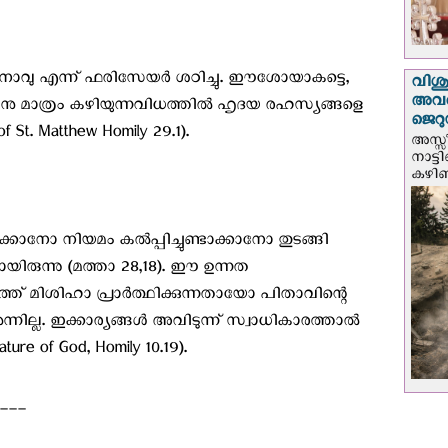
നാവു എന്ന് ഫരിസേയർ ശഠിച്ചു. ഈശോയാകട്ടെ,
വിശുദ
അവർ
ിനു മാത്രം കഴിയുന്നവിധത്തിൽ ഹൃദയ രഹസ്യങ്ങളെ
ജെറു
f St. Matthew Homily 29.1).
അസ്സ
നാട്ട
കഴിഞ്
്കാനോ നിയമം കൽപ്പിച്ചുണ്ടാക്കാനോ തുടങ്ങി
ായിരുന്നു (മത്താ 28,18). ഈ ഉന്നത
യത്ത് മിശിഹാ പ്രാർത്ഥിക്കുന്നതായോ പിതാവിന്റെ
ല്ല. ഇക്കാര്യങ്ങൾ അവിടുന്ന് സ്വാധികാരത്താൽ
ture of God, Homily 10.19).
___