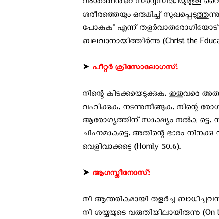
വംശത്തിൻ്റെ സർവ്വസിദ്ധിയുമുള്ള 
ശരീരത്തെയും ഒരുമിച്ച് സുഖപ്പെടുത്തുന്നു.
പോകുക" എന്ന് തളർവാതരോഗിയോട് 
ബലവാനായിത്തീർന്നു (Christ the Educat
➤
പീറ്റർ ക്രിസോലോഗസ്:
നിന്റെ കിടക്കയെടുക്കുക. ഇതുവരെ അത
വഹിക്കുക. നടന്നുനീങ്ങുക. നിന്റെ 
ആരോഗ്യത്തിന് സാക്ഷ്യം നൽക ട്ടെ. ന
ചിഹ്നമാകട്ടെ. അതിന്റെ ഭാരം നിനക്കു 
വെളിവാക്കട്ടെ (Homily 50.6).
➤
ആഗസ്തീനോസ്:
നീ ആന്തരികമായി തളർച്ച ബാധിച്ചവനായി
നീ ശയ്യയുടെ വരുതിയിലായിരുന്നു (On th