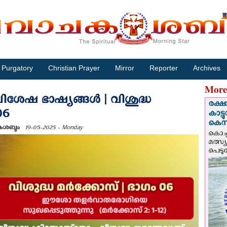
Purgatory
Christian Prayer
Mirror
Reporter
Archives
More
ശേഷ ഭാഷ്യങ്ങള്‍ | വിശുദ്ധ
രക്ഷ
06
കാട്
കെസ
ചകശബ്ദം
19-05-2025 - Monday
കൊച്
മത്സ്
പെടുമ്