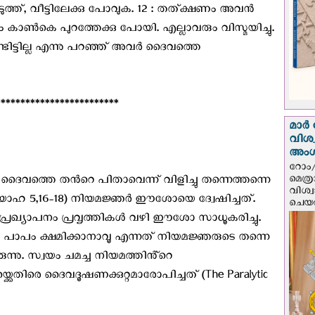
മെടുത്ത്, വീട്ടിലേക്കു പോവുക. 12 : തത്ക്ഷണം അവന്‍
രും കാണ്‍കെ പുറത്തേക്കു പോയി. എല്ലാവരും വിസ്മയിച്ചു.
ിട്ടില്ല എന്നു പറഞ്ഞ് അവര്‍ ദൈവത്തെ
************************
മാർ 
വിശ
അം
റോം/
മെത്
, ദൈവത്തെ തൻറെ പിതാവെന്ന് വിളിച്ചു തന്നെത്തന്നെ
വിശ്
യോഹ 5,16-18) നിയമജ്ഞർ ഈശോയെ ദ്വേഷിച്ചത്.
ചെയർ
്രഖ്യാപനം പ്രവൃത്തികൾ വഴി ഈശോ സാധൂകരിച്ചു.
 പാപം ക്ഷമിക്കാനാവൂ എന്നത് നിയമജ്ഞരുടെ തന്നെ
രുന്നു. സ്വയം ചമച്ച നിയമത്തിൻ്റെ
ിരെ ദൈവദൂഷണക്കുറ്റമാരോപിച്ചത് (The Paralytic