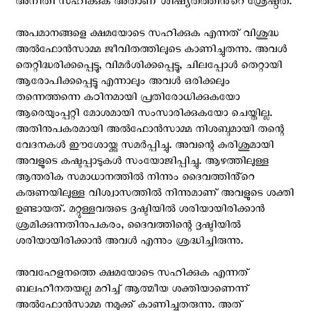
അനീതി സഹിക്കുക അതാണ് ശിഷ്യതത്തിൻ്റെ ശ്രേഷ്ഠത.
അപമാനങ്ങളെ ക്ഷമയോടെ സഹിക്കുക എന്നത് വിശുദ്ധ
അൽഫോൻസാമ്മ ജീവിതത്തിലുടെ കാണിച്ചുതന്നു. അവൾ
തെറ്റിദ്ധരിക്കപ്പെട്ടു, വിമർശിക്കപ്പെട്ടു, ചിലപ്പോൾ തെറ്റായി
ആരോപിക്കപ്പെട്ടു എന്നാലും അവൾ ഒരിക്കലും
തന്നെത്തന്നെ കഠിനമായി പ്രതിരോധിക്കുകയോ
ആരെയുംപ്പറ്റി മോശമായി സംസാരിക്കുകയോ ചെയ്തില്ല.
അതിനുപകരമായി അൽഫോൻസാമ്മ നിശബ്ദമായി തന്റെ
വേദനകൾ ഈശോയ്ക്കു സമർപ്പിച്ചു. അവന്റെ കുരിശുമായി
അവളുടെ കഷ്ടപ്പാടുകൾ സംയോജിപ്പിച്ചു. ആഴത്തിലുള്ള
ആന്തരിക സമാധാനത്തിൽ നിന്നും ദൈവത്തിൻ്റെ
കരുണയിലുള്ള വിശ്വാസത്തിൽ നിന്നുമാണ് അവളുടെ ശക്തി
ഉണ്ടായത്. മറ്റുള്ളവരുടെ ദൃഷ്ടിയിൽ ശരിയായിരിക്കാൻ
ശ്രമിക്കുന്നതിനുപകരം, ദൈവത്തിന്റെ ദൃഷ്ടിയിൽ
ശരിയായിരിക്കാൻ അവൾ എന്നും ശ്രദ്ധിച്ചിരുന്നു.
അവഹേളനത്തെ ക്ഷമയോടെ സഹിക്കുക എന്നത്
ബലഹീനതയല്ല മറിച്ച് ആത്മീയ ശക്തിയാണെന്ന്
അൽഫോൻസാമ്മ നമുക്ക് കാണിച്ചുതരുന്നു. അത്