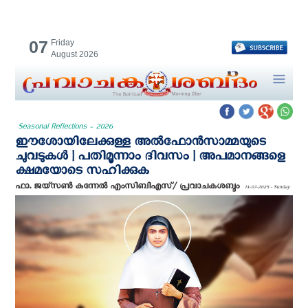
07
Friday
August 2026
Seasonal Reflections - 2026
ഈശോയിലേക്കുള്ള അൽഫോൻസാമ്മയുടെ
ചുവടുകൾ | പതിമൂന്നാം ദിവസം | അപമാനങ്ങളെ
ക്ഷമയോടെ സഹിക്കുക
ഫാ. ജയ്സൺ കുന്നേൽ എം‌സി‌ബി‌എസ്/ പ്രവാചകശബ്ദം
13-07-2025 - Sunday