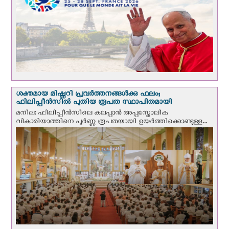
ശക്തമായ മിഷ്ണറി പ്രവർത്തനങ്ങൾക്കു ഫലം;
ഫിലിപ്പീൻസിൽ പുതിയ രൂപത സ്ഥാപിതമായി
മനില: ഫിലിപ്പീൻസിലെ കലപ്പാൻ അപ്പസ്തോലിക
വികാരിയാത്തിനെ പൂർണ്ണ രൂപതയായി ഉയർത്തിക്കൊണ്ടുള്ള...