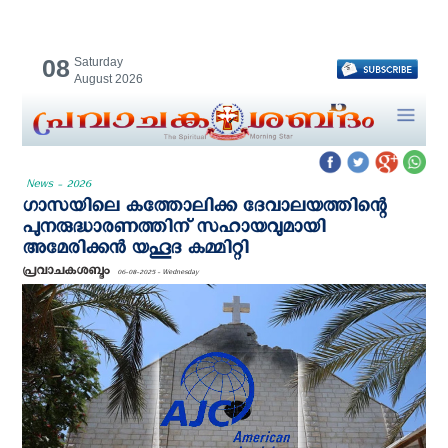
08
Saturday
August 2026
News - 2026
ഗാസയിലെ കത്തോലിക്ക ദേവാലയത്തിന്റെ
പുനരുദ്ധാരണത്തിന് സഹായവുമായി
അമേരിക്കൻ യഹൂദ കമ്മിറ്റി
പ്രവാചകശബ്ദം
06-08-2025 - Wednesday