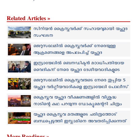
Related Articles »
സിറിയന്‍ ക്രൈസ്തവര്‍ക്ക് സഹായവുമായി യഹൂദ
സംഘടന
ജെറുസലേമിൽ ക്രൈസ്തവര്‍ക്ക് നേരെയുള്ള
ആക്രമണങ്ങളെ അപലപിച്ച് യഹൂദ
ചരിത്രകാരൻ
ഇസ്രായേലില്‍ ബെനഡിക്ടന്‍ മഠാധിപതിയായ
വൈദികന് നേരെ യഹൂദ ദേശീയവാദികളുടെ
ആക്രമണം
ജെറുസലേമില്‍ ക്രൈസ്തവരുടെ നേരെ തുപ്പിയ 5
യഹൂദ വര്‍ഗ്ഗീയവാദികളെ ഇസ്രായേലി പോലീസ്
അറസ്റ്റ് ചെയ്തു
ക്രൈസ്തവ യഹൂദ വീക്ഷണങ്ങളിൽ വിശുദ്ധ
നാടിന്റെ കഥ പറയുന്ന ഡോക്യുമെന്ററി ചിത്രം
പ്രദർശനത്തിന്
യഹൂദ ക്രൈസ്തവ മതങ്ങളുടെ ചരിത്രത്തോട്
ബന്ധപ്പെടുത്തി ഇസ്ലാമിനെ അവതരിപ്പിക്കുന്നത്
തികച്ചും അധാർമ്മികം | ലേഖനപരമ്പര 01
More Readings »