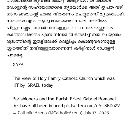
അമേരിക്കന്‍ ജ്യൂവീഷ് കമ്മറ്റി കർദ്ദിനാൾ തിമോത്തി
ഡോളന്റെ സഹായത്തോടെ ന്യൂയോർക്ക് അതിരൂപത വഴി
ഗാസ ഇടവകയ്ക്ക് ഫണ്ട് വിതരണം ചെയ്യുമെന്ന് വ്യക്തമാക്കി.
സംഘടനയുടെ ആശ്വാസകരമായ സഹായത്തിനും
പിന്തുണയ്ക്കും തങ്ങള്‍ നന്ദിയുള്ളവരാണെന്നും യഹൂദരും
കത്തോലിക്കരും എന്ന നിലയിൽ ഒരുമിച്ച് നന്മ ചെയ്യാനും
യുദ്ധത്തിന്റെ ഇരുട്ടിലേക്ക് വെളിച്ചം കൊണ്ടുവരാനുമുള്ള
ശ്രമത്തിന് നന്ദിയുള്ളവരാണെന്ന് കർദ്ദിനാൾ ഡോളൻ
പറഞ്ഞു.
GAZA
The view of Holy Family Catholic Church which was
HIT by ISRAEL today
Parishioners and the Parish Priest Gabriel Romanelli
IVE have all been injured
pic.twitter.com/nAcISBDu2V
— Catholic Arena (@CatholicArena)
July 17, 2025