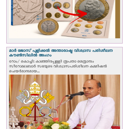
മാർ ജോസ് പുളിക്കൽ അന്താരാഷ്ട്ര വിശ്വാസ പരിശീലന
കൗൺസിലിൽ അംഗം
റോം/ കൊച്ചി: കാഞ്ഞിരപ്പള്ളി രൂപതാ മെത്രാനും
സീറോമലബാർ സഭയുടെ വിശ്വാസപരിശീലന കമ്മീഷൻ
ചെയർമാനുമായ...