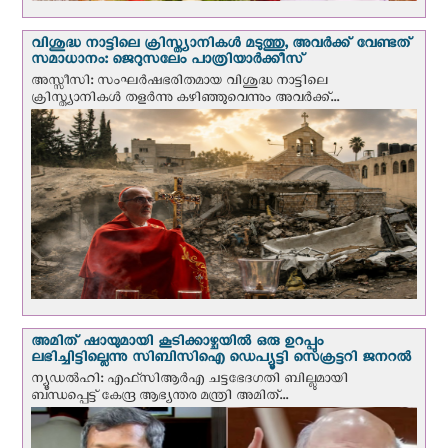
വിശുദ്ധ നാട്ടിലെ ക്രിസ്ത്യാനികൾ മടുത്തു, അവർക്ക് വേണ്ടത്
സമാധാനം: ജെറുസലേം പാത്രിയാര്‍ക്കീസ്
അസ്സീസി: സംഘര്‍ഷഭരിതമായ വിശുദ്ധ നാട്ടിലെ
ക്രിസ്ത്യാനികൾ തളര്‍ന്നു കഴിഞ്ഞുവെന്നും അവർക്ക്...
അമിത് ഷായുമായി കൂടിക്കാഴ്ചയില്‍ ഒരു ഉറപ്പും
ലഭിച്ചിട്ടില്ലെന്നു സിബിസിഐ ഡെപ്യൂട്ടി സെക്രട്ടറി ജനറല്‍
ന്യൂഡല്‍ഹി: എഫ്‌സിആര്‍എ ചട്ടഭേദഗതി ബില്ലുമായി
ബന്ധപ്പെട്ട് കേന്ദ്ര ആഭ്യന്തര മന്ത്രി അമിത്...