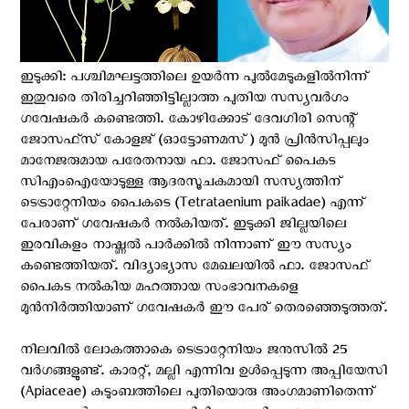
ഇടുക്കി: പശ്ചിമഘട്ടത്തിലെ ഉയർന്ന പുൽമേടുകളിൽനിന്ന്
ഇതുവരെ തിരിച്ചറിഞ്ഞിട്ടില്ലാത്ത പുതിയ സസ്യവർഗം
ഗവേഷകർ കണ്ടെത്തി. കോഴിക്കോട് ദേവഗിരി സെന്റ്
ജോസഫ്‌സ് കോളജ് (ഓട്ടോണമസ്) മുൻ പ്രിൻസിപ്പലും
മാനേജരുമായ പരേതനായ ഫാ. ജോസഫ് പൈകട
സിഎംഐയോടുള്ള ആദരസൂചകമായി സസ്യത്തിന്
ടെട്രാറ്റേനിയം പൈകടെ (Tetrataenium paikadae) എന്ന്
പേരാണ് ഗവേഷകര്‍ നല്‍കിയത്. ഇടുക്കി ജില്ലയിലെ
ഇരവികുളം നാഷ്ണൽ പാർക്കിൽ നിന്നാണ് ഈ സസ്യം
കണ്ടെത്തിയത്. വിദ്യാഭ്യാസ മേഖലയിൽ ഫാ. ജോസഫ്
പൈകട നൽകിയ മഹത്തായ സംഭാവനകളെ
മുൻനിർത്തിയാണ് ഗവേഷകർ ഈ പേര് തെരഞ്ഞെടുത്തത്.
നിലവിൽ ലോകത്താകെ ടെട്രാറ്റേനിയം ജനുസിൽ 25
വർഗങ്ങളുണ്ട്. കാരറ്റ്, മല്ലി എന്നിവ ഉൾപ്പെടുന്ന അപ്പിയേസി
(Apiaceae) കുടുംബത്തിലെ പുതിയൊരു അംഗമാണിതെന്ന്