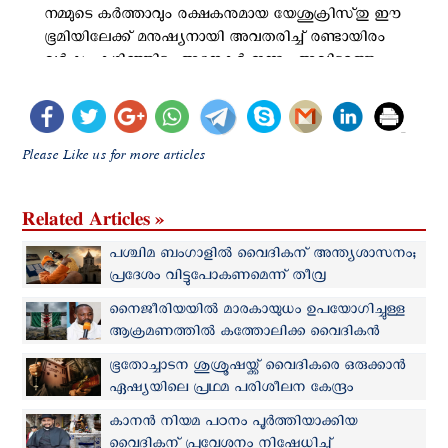
Please Like us for more articles
Related Articles »
പശ്ചിമ ബംഗാളിൽ വൈദികന് അന്ത്യശാസനം;
പ്രദേശം വിട്ടുപോകണമെന്ന് തീവ്ര
ഹിന്ദുത്വവാദികളുടെ ഭീഷണി
നൈജീരിയയിൽ മാരകായുധം ഉപയോഗിച്ചുള്ള
ആക്രമണത്തിൽ കത്തോലിക്ക വൈദികൻ
കൊല്ലപ്പെട്ടു
ഭൂതോച്ചാടന ശുശ്രൂഷയ്ക്ക് വൈദികരെ ഒരുക്കാന്‍
ഏഷ്യയിലെ പ്രഥമ പരിശീലന കേന്ദ്രം
ഫിലിപ്പീന്‍സില്‍
കാനൻ നിയമ പഠനം പൂര്‍ത്തിയാക്കിയ
വൈദികന് പ്രവേശനം നിഷേധിച്ച്