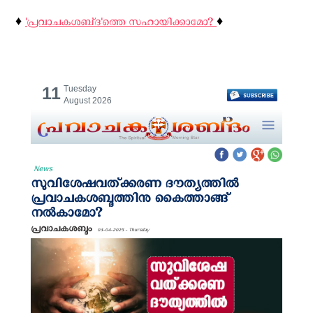
♦️
'പ്രവാചകശബ്‌ദ'ത്തെ സഹായിക്കാമോ?
♦️