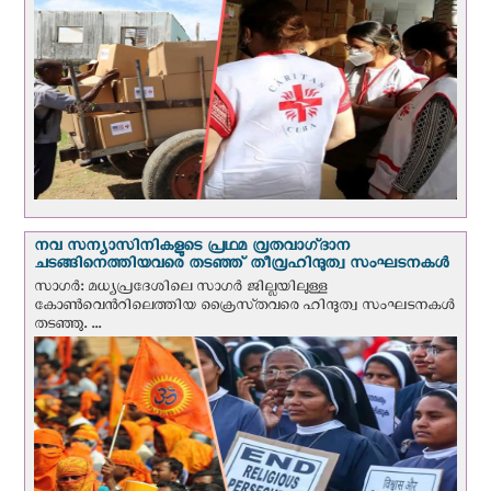
നവ സന്യാസിനികളുടെ പ്രഥമ വ്രതവാഗ്‌ദാന
ചടങ്ങിനെത്തിയവരെ തടഞ്ഞ് തീവ്രഹിന്ദുത്വ സംഘടനകള്‍
സാഗർ: മധ്യപ്രദേശിലെ സാഗർ ജില്ലയിലുള്ള
കോൺവെന്‍റിലെത്തിയ ക്രൈസ്‌തവരെ ഹിന്ദുത്വ സംഘടനകൾ
തടഞ്ഞു. ...