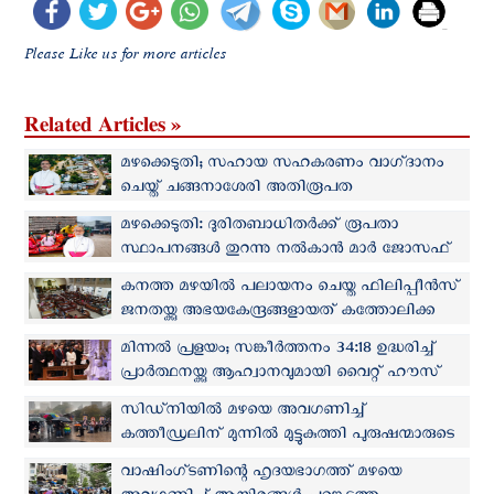
Please Like us for more articles
Related Articles »
മഴക്കെടുതി; സഹായ സഹകരണം വാഗ്‌ദാനം
ചെയ്ത് ചങ്ങനാശേരി അതിരൂപത
മഴക്കെടുതി: ദുരിതബാധിതർക്ക് രൂപതാ
സ്ഥാപനങ്ങൾ തുറന്നു നല്‍കാന്‍ മാർ ജോസഫ്
കല്ലറങ്ങാട്ടിന്റെ നിര്‍ദേശം
കനത്ത മഴയില്‍ പലായനം ചെയ്ത ഫിലിപ്പീന്‍സ്
ജനതയ്ക്കു അഭയകേന്ദ്രങ്ങളായത് കത്തോലിക്ക
ദേവാലയങ്ങള്‍
മിന്നല്‍ പ്രളയം; സങ്കീർത്തനം 34:18 ഉദ്ധരിച്ച്
പ്രാര്‍ത്ഥനയ്ക്കു ആഹ്വാനവുമായി വൈറ്റ് ഹൗസ്
സിഡ്‌നിയില്‍ മഴയെ അവഗണിച്ച്
കത്തീഡ്രലിന് മുന്നില്‍ മുട്ടുകുത്തി പുരുഷന്മാരുടെ
ജപമാല: വീഡിയോ കണ്ടത് 33 ലക്ഷത്തോളം
വാഷിംഗ്ടണിന്റെ ഹൃദയഭാഗത്ത് മഴയെ
പേര്‍