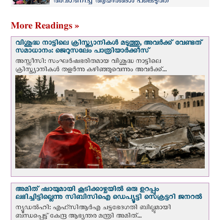
അവഗണിച്ച് ആയിരങ്ങള്‍ പങ്കെടുത്ത
ദിവ്യകാരുണ്യ പ്രദിക്ഷണം
More Readings »
വിശുദ്ധ നാട്ടിലെ ക്രിസ്ത്യാനികൾ മടുത്തു, അവർക്ക് വേണ്ടത്
സമാധാനം: ജെറുസലേം പാത്രിയാര്‍ക്കീസ്
അസ്സീസി: സംഘര്‍ഷഭരിതമായ വിശുദ്ധ നാട്ടിലെ
ക്രിസ്ത്യാനികൾ തളര്‍ന്നു കഴിഞ്ഞുവെന്നും അവർക്ക്...
അമിത് ഷായുമായി കൂടിക്കാഴ്ചയില്‍ ഒരു ഉറപ്പും
ലഭിച്ചിട്ടില്ലെന്നു സിബിസിഐ ഡെപ്യൂട്ടി സെക്രട്ടറി ജനറല്‍
ന്യൂഡല്‍ഹി: എഫ്‌സിആര്‍എ ചട്ടഭേദഗതി ബില്ലുമായി
ബന്ധപ്പെട്ട് കേന്ദ്ര ആഭ്യന്തര മന്ത്രി അമിത്...