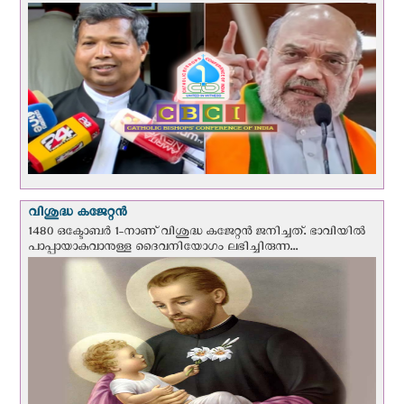
വിശുദ്ധ കജേറ്റന്‍
1480 ഒക്ടോബര്‍ 1-നാണ് വിശുദ്ധ കജേറ്റന്‍ ജനിച്ചത്. ഭാവിയില്‍
പാപ്പായാകുവാനുള്ള ദൈവനിയോഗം ലഭിച്ചിരുന്ന...