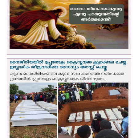
നൈജീരിയയില്‍ മുപ്പതോളം ക്രൈസ്തവരെ കൂട്ടക്കൊല ചെയ്ത
ഇസ്ലാമിക തീവ്രവാദിയെ സൈന്യം അറസ്റ്റ് ചെയ്തു
കടുണ: നൈജീരിയയിലെ കടുണ സംസ്ഥാനത്തെ നരിഡോൺ
ഗ്രാമത്തിൽ മുപ്പതോളം ക്രൈസ്തവരുടെ ജീവനെടുത്ത...