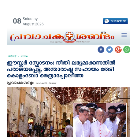
08
Saturday
August 2026
News - 2026
ഈസ്റ്റര്‍ സ്ഫോടനം: നീതി ലഭ്യമാക്കുന്നതില്‍
പരാജയപ്പെട്ടു, അന്താരാഷ്ട്ര സഹായം തേടി
കൊളംബോ മെത്രാപ്പോലീത്ത
പ്രവാചകശബ്ദം
30-01-2022 - Sunday