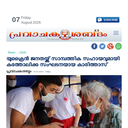
07
Friday
August 2026
News - 2026
യുക്രൈൻ ജനതയ്ക്ക് സാമ്പത്തിക സഹായവുമായി
കത്തോലിക്ക സംഘടനയായ കാരിത്താസ്
പ്രവാചകശബ്ദം
11-03-2022 - Friday