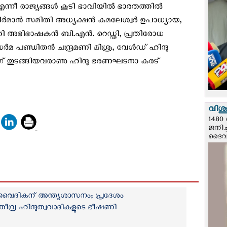
എന്നീ രാജ്യങ്ങൾ കൂടി ഭാവിയിൽ ഭാരതത്തിൽ
്ട്ര നിർമാൻ സമിതി അധ്യക്ഷൻ കമലേശ്വർ ഉപാധ്യായ,
ോടതി അഭിഭാഷകൻ ബി.എൻ. റെഡ്ഢി, പ്രതിരോധ
പണ്ഡിതൻ ചന്ദ്രമണി മിശ്ര, വേൾഡ് ഹിന്ദു
 തുടങ്ങിയവരാണു ഹിന്ദു ഭരണഘടനാ കരട്
വിശുദ
1480 
ജനിച്
ദൈവന
വൈദികന് അന്ത്യശാസനം; പ്രദേശം
തീവ്ര ഹിന്ദുത്വവാദികളുടെ ഭീഷണി