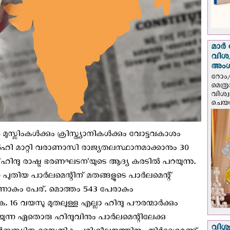
മാർ 
വിശ
അം
റോം/
മെത്
വിശ്
ചെയർ
ൽ മുസ്ലിംകൾക്കും ക്രിസ്ത്യാനികൾക്കും വോട്ടവകാശം
ഹി മാറ്റി വരാണാസി രാജ്യതലസ്ഥാനമാക്കാനും 30
ന്ദു രാഷ്ട്ര ഭരണഘടന'യുടെ ആദ്യ കരടിൽ പറയുന്നു.
പുതിയ പാർലമെന്റിന് മതങ്ങളുടെ പാർലമെന്റ്
നാകും പേര്. മൊത്തം 543 പേരാകും
. 16 വയസു മുതലുള്ള എല്ലാ ഹിന്ദു പൗരന്മാർക്കും
ന്ന ഏതൊരു ഹിന്ദുവിനും പാർലമെന്റിലേക്കു
വിശുദ