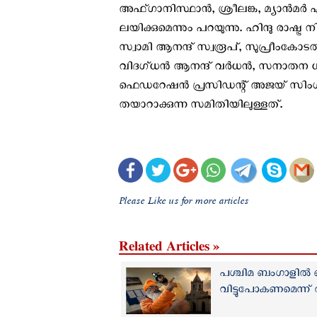
അഫ്ഗാനിസ്ഥാൻ, ശ്രീലങ്ക, മ്യാൻമർ 
ലയിക്കുമെന്നും പറയുന്നു. ഹിന്ദു രാഷ
സ്വാമി ആനന്ദ് സ്വരൂപ്, സുപ്രീംക
വിദഗ്ധൻ ആനന്ദ് വർധൻ, സനാതന ധർമ 
ഫെഡറേഷൻ പ്രസിഡന്റ് അജയ് സിംഗ്
തയാറാക്കുന്ന സമിതിയിലുള്ളത്.
Please Like us for more articles
Related Articles »
പശ്ചിമ ബംഗാളിൽ 
വിട്ടുപോകണമെന്ന് 