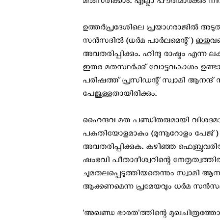
മൽസരിക്കാം. എല്ലാ പൗരന്മാർക്കും
ഉത്തർപ്രദേശിലെ പ്രയാഗരാജിൽ അടുത
സൻസദിൽ (ധർമ പാർലമെന്റ്) ഇതുവര
അവതരിപ്പിക്കും. ഹിന്ദു രാഷ്ട്രം എന്ന 
ഇതര മതസ്ഥർക്ക് വോട്ടവകാശം ഉണ്ടാ
പരിഷത്ത് പ്രസിഡന്റ് സ്വാമി ആനന്
പേജുള്ളതായിരിക്കും.
ഹൈന്ദവ മത പണ്ഡിതരുമായി വിശദമ
പകുതിയോളമാകും (മുന്നൂറോളം പേജ്
അവതരിപ്പിക്കുക. കഴിഞ്ഞ ഫെബ്രുവര
ഷംഭവി പീതാദീശ്വറിന്റെ നേതൃത്വത്
ചുമതലപ്പെടുത്തിയതെന്നും സ്വാമി ആനന്ദ്
ആക്കണമെന്ന പ്രമേയവും ധർമ സൻസദ
'അഖണ്ഡ ഭാരത'ത്തിന്റെ മുഖചിത്രത്തോ