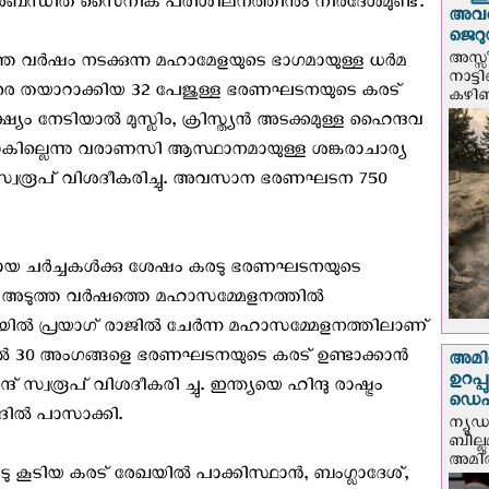
 നിർബന്ധിത സൈനിക പരിശീലനത്തിനും നിർദേശമുണ്ട്.
അവർ
ജെറു
അസ്സ
്ത വർഷം നടക്കുന്ന മഹാമേളയുടെ ഭാഗമായുള്ള ധർമ
നാട്ട
െ തയാറാക്കിയ 32 പേജുള്ള ഭരണഘടനയുടെ കരട്
കഴിഞ്
ലക്ഷ്യം നേടിയാൽ മുസ്ലിം, ക്രിസ്ത്യൻ അടക്കമുള്ള ഹൈന്ദവ
കില്ലെന്നു വരാണസി ആസ്ഥാനമായുള്ള ശങ്കരാചാര്യ
ദ് സ്വരൂപ് വിശദീകരിച്ചു. അവസാന ഭരണഘടന 750
ായ ചർച്ചകൾക്കു ശേഷം കരടു ഭരണഘടനയുടെ
) അടുത്ത വർഷത്തെ മഹാസമ്മേളനത്തിൽ
ിയിൽ പ്രയാഗ് രാജിൽ ചേർന്ന മഹാസമ്മേളനത്തിലാണ്
തിൽ 30 അംഗങ്ങളെ ഭരണഘടനയുടെ കരട് ഉണ്ടാക്കാൻ
അമിത
ഉറപ്
 സ്വരൂപ് വിശദീകരി ച്ചു. ഇന്ത്യയെ ഹിന്ദു രാഷ്ട്രം
ഡെപ്യ
ിൽ പാസാക്കി.
ന്യൂ
ബില്ലു
അമിത്
ടു കൂടിയ കരട് രേഖയിൽ പാക്കിസ്ഥാൻ, ബംഗ്ലാദേശ്,