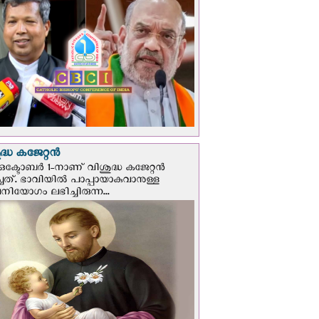
്ധ കജേറ്റന്‍
ഒക്ടോബര്‍ 1-നാണ് വിശുദ്ധ കജേറ്റന്‍
ചത്. ഭാവിയില്‍ പാപ്പായാകുവാനുള്ള
ിയോഗം ലഭിച്ചിരുന്ന...