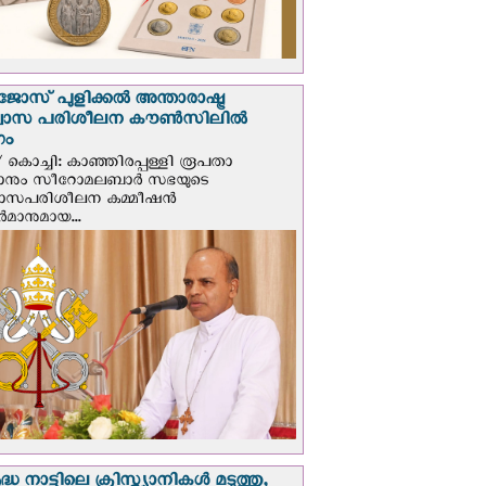
ജോസ് പുളിക്കൽ അന്താരാഷ്ട്ര
്വാസ പരിശീലന കൗൺസിലിൽ
ഗം
 കൊച്ചി: കാഞ്ഞിരപ്പള്ളി രൂപതാ
രാനും സീറോമലബാർ സഭയുടെ
വാസപരിശീലന കമ്മീഷൻ
മാനുമായ...
്ധ നാട്ടിലെ ക്രിസ്ത്യാനികൾ മടുത്തു,