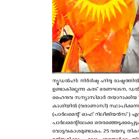
ന്യൂഡൽഹി: നിർദിഷ്ട ഹിന്ദു രാഷ്ട്രത്തി
ഉണ്ടാകില്ലെന്നു കരട് ഭരണഘടന. ഡൽ
ഹൈന്ദവ സന്യാസിമാർ തയാറാക്കിയ 'ഹി
കാശിയിൽ (വരാണാസി) സ്ഥാപിക്കുന്ന 
(പാർലമെന്റ് ഓഫ് റിലീജിയൻസ്) എന്
പാർലമെന്റിലേക്കു തെരഞ്ഞെടുക്കപ്പെടുക
വോട്ടവകാശമുണ്ടാകും. 25 വയസു തികയു