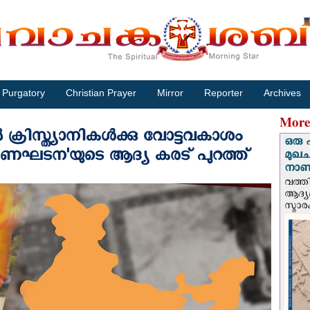
Purgatory
Christian Prayer
Mirror
Reporter
Archives
More
തിൽ ക്രിസ്ത്യാനികൾക്കു വോട്ടവകാശം
ഒരു 
ട്ര ഭരണഘടന'യുടെ ആദ്യ കരട് പുറത്ത്
മുഖച
നാണയ
വത്തി
ആദ്യമ
സ്മാര