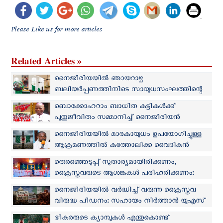
Please Like us for more articles
Related Articles »
നൈജീരിയയില്‍ ഞായറാഴ്ച
ബലിയര്‍പ്പണത്തിനിടെ സായുധസംഘത്തിന്റെ
ആക്രമണം: 2 പേരെ തട്ടിക്കൊണ്ടുപോയി
ബൊക്കോഹറാം ബാധിത കുട്ടികൾക്ക്
പുതുജീവിതം സമ്മാനിച്ച് നൈജീരിയന്‍
സഭയുടെ വിദ്യാഭ്യാസ പദ്ധതി
നൈജീരിയയിൽ മാരകായുധം ഉപയോഗിച്ചുള്ള
ആക്രമണത്തിൽ കത്തോലിക്ക വൈദികൻ
കൊല്ലപ്പെട്ടു
തെരഞ്ഞെടുപ്പ് സുതാര്യമായിരിക്കണം,
ക്രൈസ്തവരുടെ ആശങ്കകൾ പരിഹരിക്കണം:
നൈജീരിയന്‍ മെത്രാൻ സമിതി
നൈജീരിയയില്‍ വര്‍ദ്ധിച്ച് വരുന്ന ക്രൈസ്തവ
വിരുദ്ധ പീഡനം: സഹായം നിർത്താൻ യുഎസ്
ബിൽ
ഭീകരരുടെ ക്യാമ്പുകൾ എന്തുകൊണ്ട്