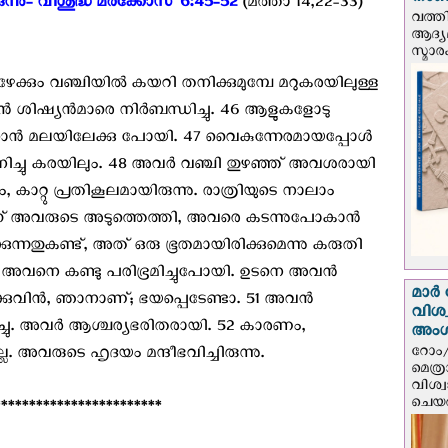
നാണയ
്നു- വിശുദ്ധ മര്‍ക്കോസ് 6:45-52
(മത്താ 14,22-33)
വത്തി
ആദ്യമ
സ്മാര
പോഴേക്കും വഞ്ചിയില്‍ കയറി തനിക്കുമുമ്പേ മറുകരയിലുള്ള
ശിഷ്യന്‍മാരെ നിര്‍ബന്ധിച്ചു. 46 ആളുകളോടു
ാന്‍ മലയിലേക്കു പോയി. 47 വൈകുന്നേരമായപ്പോള്‍
നിച്ചു കരയിലും. 48 അവര്‍ വഞ്ചി തുഴഞ്ഞ് അവശരായി
ാറ്റു പ്രതികൂലമായിരുന്നു. രാത്രിയുടെ നാലാം
്ന് അവരുടെ അടുത്തെത്തി, അവരെ കടന്നുപോകാന്‍
കുന്നതുകണ്ട്, അത് ഒരു ഭൂതമായിരിക്കുമെന്നു കരുതി
ം അവനെ കണ്ടു പരിഭ്രമിച്ചുപോയി. ഉടനെ അവന്‍
മാർ 
ുവിന്‍, ഞാനാണ്; ഭയപ്പെടേണ്ടാ. 51 അവന്‍
വിശ
ിച്ചു. അവര്‍ ആശ്ചര്യഭരിതരായി. 52 കാരണം,
അം
റോം/
ില്ല. അവരുടെ ഹൃദയം മന്ദീഭവിച്ചിരുന്നു.
മെത്
വിശ്
ചെയർ
***********************