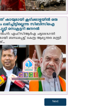
് ഷായുമായി കൂടിക്കാഴ്ചയില്‍ ഒരു
പും ലഭിച്ചിട്ടില്ലെന്നു സിബിസിഐ
ൂട്ടി സെക്രട്ടറി ജനറല്‍
ഡല്‍ഹി: എഫ്‌സിആര്‍എ ചട്ടഭേദഗതി
മായി ബന്ധപ്പെട്ട് കേന്ദ്ര ആഭ്യന്തര മന്ത്രി
...
Next