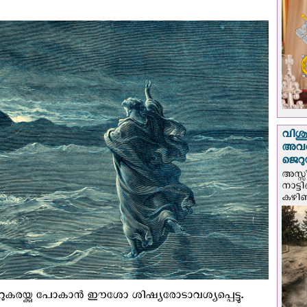
വിശുദ
അവർ
ജെറു
അസ്സ
നാട്ട
കഴിഞ്
ുകരയ്ക്കു പോകാന്‍ ഈശോ ശിഷ്യരോടാവശ്യപ്പെട്ടു.