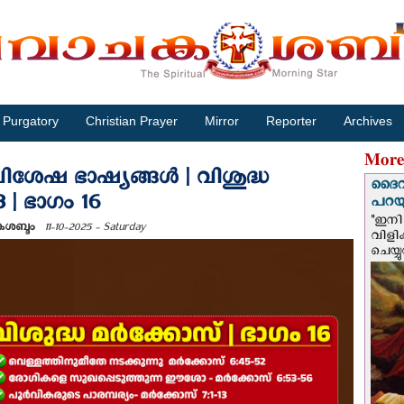
Purgatory
Christian Prayer
Mirror
Reporter
Archives
More
ശേഷ ഭാഷ്യങ്ങള്‍ | വിശുദ്ധ
ദൈവം
3 | ഭാഗം 16
പറയു
"ഇനി 
ചകശബ്ദം
11-10-2025 - Saturday
വിളി
ചെയ്യ