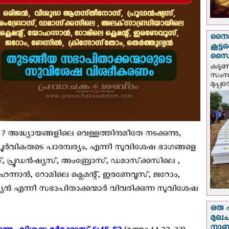
നൈജീ
കൂട്
സൈന്
കടു
സംസ്
മുപ്പ
7 അദ്ധ്യായങ്ങളിലെ വെള്ളത്തിനുമീതേ നടക്കുന്നു,
ര്‍വികരുടെ പാരമ്പര്യം, എന്നീ സുവിശേഷ ഭാഗങ്ങളെ
്, പ്രൂഡന്‍ഷ്യസ്, അംബ്രോസ്, ഡമാസ്‌ക്കസിലെ ,
ഹന്നാന്‍, റോമിലെ ക്ലെമന്റ്, ഇരണേവൂസ്, ജറോം,
യന്‍ എന്നീ സഭാപിതാക്കന്മാര്‍ വിവരിക്കുന്ന സുവിശേഷ
ഒരു 
മുഖച