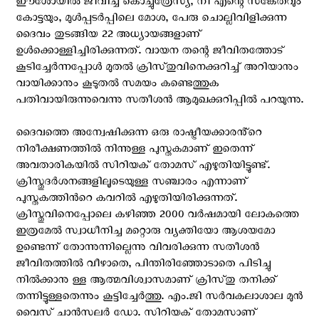
ഈശോയിൽ ജീവിച്ച കൊച്ചുത്രേസ്യ, നീ എന്റെ സങ്കേതവും
കോട്ടയും, മുൾപ്പടർപ്പിലെ മോശ, പേരു ചൊല്ലിവിളിക്കുന്ന
ദൈവം തുടങ്ങിയ 22 അധ്യായങ്ങളാണ്
ഉൾക്കൊള്ളിച്ചിരിക്കുന്നത്. വായന തന്റെ ജീവിതത്തോട്
കൂടിച്ചേർന്നപ്പോൾ മുതൽ ക്രിസ്‌തുവിനെക്കുറിച്ച് അറിയാനും
വായിക്കാനും കൂടുതൽ സമയം കണ്ടെത്തുക
പതിവായിരുന്നുവെന്നു സതീശൻ ആമുഖക്കുറിപ്പിൽ പറയുന്നു.
ദൈവത്തെ അന്വേഷിക്കുന്ന ഒരു രാഷ്ട്രീയക്കാരൻ്റെ
നിരീക്ഷണത്തിൽ നിന്നുള്ള പുസ്തകമാണ് ഇതെന്ന്
അവതാരികയില്‍ സിറിയക് തോമസ് എഴുതിയിട്ടുണ്ട്.
ക്രിസ്തുദർശനങ്ങളിലൂടെയുള്ള സഞ്ചാരം എന്നാണ്
പുസ്തകത്തിന്‍റെ കവറിൽ എഴുതിയിരിക്കുന്നത്.
ക്രിസ്തുവിനെപ്പോലെ കഴിഞ്ഞ 2000 വർഷമായി ലോകത്തെ
ഇത്രമേൽ സ്വാധീനിച്ച മറ്റൊരു വ്യക്തിയോ ആശയമോ
ഉണ്ടെന്ന് തോന്നുന്നില്ലെന്നു വിവരിക്കുന്ന സതീശൻ
ജീവിതത്തിൽ വീഴാതെ, പിന്തിരിഞ്ഞോടാതെ പിടിച്ചു
നിൽക്കാനു ള്ള ആത്മവിശ്വാസമാണ് ക്രിസ്‌തു തനിക്ക്
തന്നിട്ടുള്ളതെന്നും കൂട്ടിച്ചേർത്തു. എം.ജി സർവകലാശാല മുൻ
വൈസ് ചാൻസലർ ഡോ. സിറിയക് തോമസാണ്