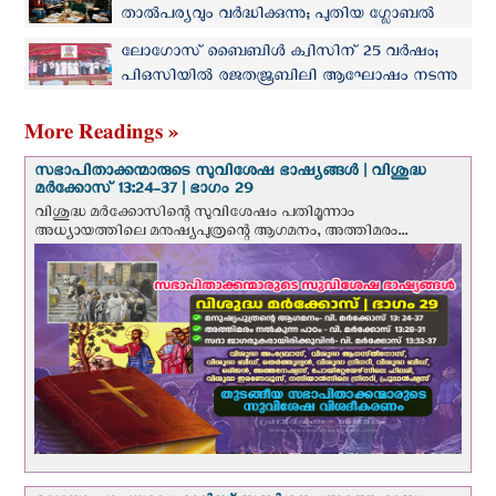
താല്‍പര്യവും വർദ്ധിക്കുന്നു; പുതിയ ഗ്ലോബല്‍
സര്‍വ്വേ ഫലം പുറത്ത്
ലോഗോസ് ബൈബിൾ ക്വിസിന് 25 വർഷം;
പിഒസിയിൽ രജതജൂബിലി ആഘോഷം നടന്നു
More Readings »
സഭാപിതാക്കന്മാരുടെ സുവിശേഷ ഭാഷ്യങ്ങള്‍ | വിശുദ്ധ
മര്‍ക്കോസ് 13:24-37 | ഭാഗം 29
വിശുദ്ധ മര്‍ക്കോസിന്റെ സുവിശേഷം പതിമൂന്നാം
അധ്യായത്തിലെ മനുഷ്യപുത്രന്റെ ആഗമനം, അത്തിമരം...