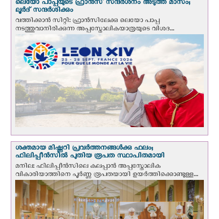
ലെയോ പാപ്പയുടെ ഫ്രാന്‍സ് സന്ദര്‍ശനം അടുത്ത മാസം;
ലൂര്‍ദ് സന്ദര്‍ശിക്കും
വത്തിക്കാന്‍ സിറ്റി: ഫ്രാൻസിലേക്കു ലെയോ പാപ്പ
നടത്തുവാനിരിക്കുന്ന അപ്പസ്തോലികയാത്രയുടെ വിശദ...
ശക്തമായ മിഷ്ണറി പ്രവർത്തനങ്ങൾക്കു ഫലം;
ഫിലിപ്പീൻസിൽ പുതിയ രൂപത സ്ഥാപിതമായി
മനില: ഫിലിപ്പീൻസിലെ കലപ്പാൻ അപ്പസ്തോലിക
വികാരിയാത്തിനെ പൂർണ്ണ രൂപതയായി ഉയർത്തിക്കൊണ്ടുള്ള...