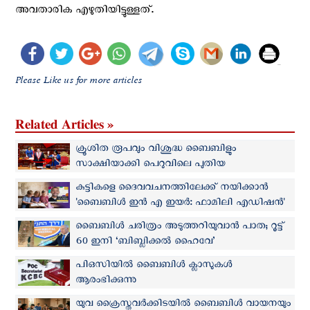
അവതാരിക എഴുതിയിട്ടുള്ളത്.
Please Like us for more articles
Related Articles »
ക്രൂശിത രൂപവും വിശുദ്ധ ബൈബിളും
സാക്ഷിയാക്കി പെറുവിലെ പുതിയ
പ്രസിഡന്റിന്റെ സത്യപ്രതിജ്ഞ
കുട്ടികളെ ദൈവവചനത്തിലേക്ക് നയിക്കാൻ
'ബൈബിൾ ഇൻ എ ഇയർ: ഫാമിലി എഡിഷൻ'
ഒരുങ്ങുന്നു
ബൈബിൾ ചരിത്രം അടുത്തറിയുവാന്‍ പാത; റൂട്ട്
60 ഇനി ‘ബിബ്ലിക്കല്‍ ഹൈവേ’
പിഒസിയിൽ ബൈബിൾ ക്ലാസുകൾ
ആരംഭിക്കുന്നു
യുവ ക്രൈസ്തവര്‍ക്കിടയില്‍ ബൈബിള്‍ വായനയും