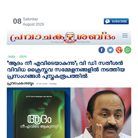
08
Saturday
August 2026
India - 2026
"ആദം നീ എവിടെയാകുന്നു"; വി ഡി സതീശന്‍
വിവിധ ക്രൈസ്ത‌വ സമ്മേളനങ്ങളിൽ നടത്തിയ
പ്രസംഗങ്ങള്‍ പുസ്തകരൂപത്തില്‍
പ്രവാചകശബ്ദം
10-05-2026 - Sunday