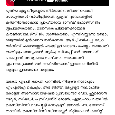
പുതിയ എട്ടു വീടുകളുടെ നിർമാണം, ജീവനോപാധി
സാധ്യതകൾ വർധിപ്പിക്കൽ, പ്രകൃതി ദുരന്തങ്ങളിൽ
കർമനിരതരാകാൻ പ്രാപ്‌തരായ ടാസ്‌ക് ഫോഴ്‌സ് ടീം
രൂപവത്കരണം, മാനസിക പിന്തുണക്കായുള്ള
കൗൺസിലേഴ്‌സ് ടീം ശക്തീകരണം എന്നിവയ്ക്കാണു രണ്ടാം
ഘട്ടത്തിൽ മുൻഗണന നൽകുന്നത്. ആർച്ച് ബിഷപ്പ് ഡോ.
വർഗീസ് ചക്കാലയ്ക്കൽ ചടങ്ങ് ഉദ്ഘാടനം ചെയ്യും. തലശേരി
അതിരൂപതാധ്യക്ഷൻ ആർച്ച് ബിഷപ്പ് മാർ ജോസഫ്
പാംപ്ലാനി അധ്യക്ഷത വഹിക്കും. താമരശേരി
രൂപതാധ്യക്ഷൻ മാർ റെമീജിയോസ് ഇഞ്ചനാനിയിൽ
ആമുഖ പ്രഭാഷണം നടത്തും.
വടകര എംപി ഷാഫി പറമ്പിൽ, നിയുക്ത നാദാപുരം
എംഎൽഎ കെ.എം. അഭിജിത്ത്, മേപ്പയൂർ സലാഫിയ
കോളജ് അസോസിയേഷൻ പ്രസിഡന്‍റ് ഡോ. ഹുസൈൻ
മടവൂർ, സിഒഡി. പ്രസിഡൻ്റ് മോൺ. ഏബ്രഹാം വയലിൽ,
കെസിബിസി ഡെപ്യൂട്ടി സെക്രട്ടറി ജനറൽ ഫാ. തോമസ്
തറയിൽ, കെസിബിസി ഡിസാസ്റ്റർ മിറ്റിഗേഷൻ കമ്മിറ്റി