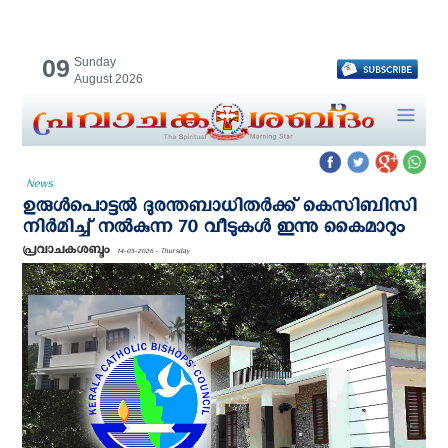
09
Sunday
August 2026
News
ഉരുൾപൊട്ടൽ ദുരന്തബാധിതർക്ക് കെസിബിസി
നിർമിച്ച് നൽകുന്ന 70 വീടുകൾ ഇന്നു കൈമാറും
പ്രവാചകശബ്ദം
14-05-2026 - Thursday