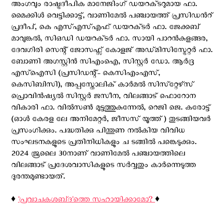
അംഗവും രാഷ്ട്രദീപിക മാനേജിംഗ് ഡയറക്‌ടറുമായ ഫാ.
മൈക്കിൾ വെട്ടിക്കാട്ട്, വാണിമേൽ പഞ്ചായത്ത് പ്രസിഡന്‍റ്
പ്രദീപ്, കെ എസ്എസ്എഫ് ഡയറക്‌ടർ ഫാ. ജേക്കബ്
മാവുങ്കൽ, സിഒഡി ഡയറക്‌ടർ ഫാ. സായി പാറൻകുളങ്ങര,
ദേവഗിരി സെന്റ് ജോസഫ്സ് കോളജ് അഡ്‌മിസിസ്ട്രേറ്റർ ഫാ.
ബോണി അഗസ്റ്റിൻ സിഎംഐ, സിസ്റ്റർ ഡോ. ആർദ്ര
എസ്ഐസി (പ്രസിഡന്റ്- കെസിഎംഎസ്,
കെസിബിസി), അപ്പസ്തോലിക് കാർമൽ സിസ്‌റ്റേഴ്‌സ്
പ്രൊവിൻഷ്യൽ സിസ്റ്റർ ജസീന, വിലങ്ങാട് ഫൊറോന
വികാരി ഫാ. വിൽസൺ മുട്ടത്തുകുന്നേൽ, റെജി ജെ. കരോട്ട്
(ഓൾ കേരള ലേ അനിമേറ്റർ, ജീസസ് യൂത്ത്) തുടങ്ങിയവർ
പ്രസംഗിക്കും. പദ്ധതിക്കു പിന്തുണ നൽകിയ വിവിധ
സംഘടനകളുടെ പ്രതിനിധികളും ച ടങ്ങിൽ പങ്കെടുക്കും.
2024 ജൂലൈ 30നാണ് വാണിമേൽ പഞ്ചായത്തിലെ
വിലങ്ങാട് പ്രദേശവാസികളുടെ സര്‍വ്വതും കാര്‍ന്നെടുത്ത
ദുരന്തമുണ്ടായത്.
♦️
'പ്രവാചകശബ്‌ദ'ത്തെ സഹായിക്കാമോ?
♦️