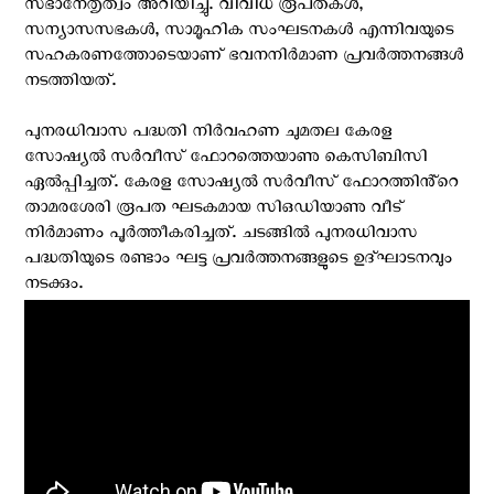
സഭാനേതൃത്വം അറിയിച്ചു. വിവിധ രൂപതകൾ,
സന്യാസസഭകൾ, സാമൂഹിക സംഘടനകൾ എന്നിവയുടെ
സഹകരണത്തോടെയാണ് ഭവനനിർമാണ പ്രവർത്തനങ്ങൾ
നടത്തിയത്.
പുനരധിവാസ പദ്ധതി നിർവഹണ ചുമതല കേരള
സോഷ്യൽ സർവീസ് ഫോറത്തെയാണു കെസിബിസി
ഏൽപ്പിച്ചത്. കേരള സോഷ്യൽ സർവീസ് ഫോറത്തിൻ്റെ
താമരശേരി രൂപത ഘടകമായ സിഒഡിയാണു വീട്
നിർമാണം പൂർത്തീകരിച്ചത്. ചടങ്ങിൽ പുനരധിവാസ
പദ്ധതിയുടെ രണ്ടാം ഘട്ട പ്രവർത്തനങ്ങളുടെ ഉദ്ഘാടനവും
നടക്കും.