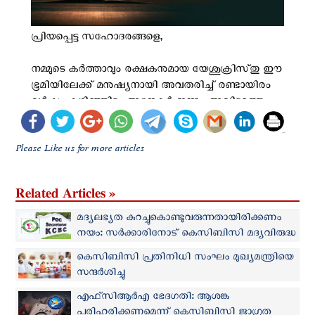
Please Like us for more articles
Related Articles »
മദ്യലഭ്യത കുറച്ചുകൊണ്ടുവരുന്നതായിരിക്കണം
നയം: സര്‍ക്കാരിനോട് കെസിബിസി മദ്യവിരുദ്ധ
സമിതി
കെസിബിസി പ്രതിനിധി സംഘം മുഖ്യമന്ത്രിയെ
സന്ദർശിച്ചു
എഫ്‌സിആർഎ ഭേദഗതി: ആശങ്ക
പരിഹരിക്കണമെന്ന് കെസിബിസി ജാഗ്രത