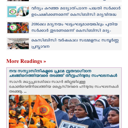
കമ്മീഷൻ
വീര്യം കുറഞ്ഞ മദ്യോത്പാദന പദ്ധതി സർക്കാർ
ഉപേക്ഷിക്കണമെന്ന് കെസിബിസി മദ്യവിരുദ്ധ
സമിതി
2016ലെ മദ്യനയം ഘട്ടംഘട്ടമായെങ്കിലും പുതിയ
സർക്കാർ തുടരണമെന്ന് കെസിബിസി മദ്യ-
ലഹരി വിരുദ്ധ സമിതി
കെസിബിസി വര്‍ഷകാല സമ്മേളനം: സമ്പൂര്‍ണ്ണ
പ്രസ്താവന
More Readings »
നവ സന്യാസിനികളുടെ പ്രഥമ വ്രതവാഗ്‌ദാന
ചടങ്ങിനെത്തിയവരെ തടഞ്ഞ് തീവ്രഹിന്ദുത്വ സംഘടനകള്‍
സാഗർ: മധ്യപ്രദേശിലെ സാഗർ ജില്ലയിലുള്ള
കോൺവെന്‍റിലെത്തിയ ക്രൈസ്‌തവരെ ഹിന്ദുത്വ സംഘടനകൾ
തടഞ്ഞു. ...