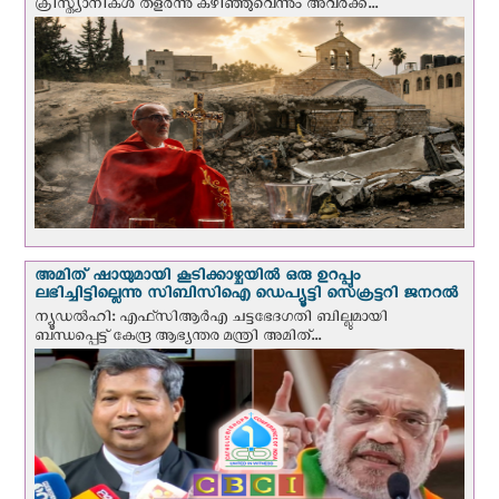
ക്രിസ്ത്യാനികൾ തളര്‍ന്നു കഴിഞ്ഞുവെന്നും അവർക്ക്...
അമിത് ഷായുമായി കൂടിക്കാഴ്ചയില്‍ ഒരു ഉറപ്പും
ലഭിച്ചിട്ടില്ലെന്നു സിബിസിഐ ഡെപ്യൂട്ടി സെക്രട്ടറി ജനറല്‍
ന്യൂഡല്‍ഹി: എഫ്‌സിആര്‍എ ചട്ടഭേദഗതി ബില്ലുമായി
ബന്ധപ്പെട്ട് കേന്ദ്ര ആഭ്യന്തര മന്ത്രി അമിത്...