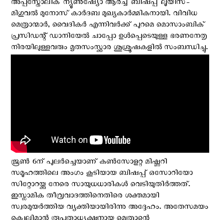
അപ്പസ്തോലിക് ന്യൂൺഷ്യോ ആർച്ച് ബിഷപ്പ് ലൂയിസ്-
മിഗുവൽ മുനോസ് കാർദബ മുഖ്യകാര്‍മ്മികനായി. വിവിധ
മെത്രാന്മാര്‍, വൈദികര്‍ എന്നിവര്‍ക്ക് പുറമെ മൊസാംബിക്
പ്രസിഡന്റ് ഡാനിയേൽ ചാപ്പോ ഉള്‍പ്പെടെയുള്ള ഭരണനേതൃ
നിരയിലുള്ളവരും മൃതസംസ്ക്കാര ശുശ്രൂഷകളില്‍ സംബന്ധിച്ചു.
ജൂൺ 6ന് പുലർച്ചെയാണ് കൺസോളറ്റ മിഷ്ണറി
സമൂഹത്തിലെ അംഗം കൂടിയായ ബിഷപ്പ് ഒസോറിയോ
സിറ്റോറയ്ക്കു നേരെ സായുധധാരികള്‍ വെടിയുതിര്‍ത്തത്.
ഇസ്ലാമിക തീവ്രവാദത്തിനെതിരെ ശക്തമായി
സ്വരമുയർത്തിയ വ്യക്തിയായിരിന്നു അദ്ദേഹം. അതേസമയം
ക്വെലിമാൻ രൂപതാധ്യക്ഷനായ മെത്രാന്റെ