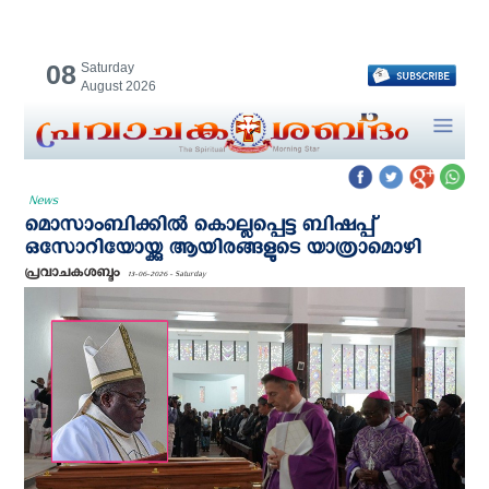
08
Saturday
August 2026
News
മൊസാംബിക്കില്‍ കൊല്ലപ്പെട്ട ബിഷപ്പ്
ഒസോറിയോയ്ക്കു ആയിരങ്ങളുടെ യാത്രാമൊഴി
പ്രവാചകശബ്ദം
13-06-2026 - Saturday