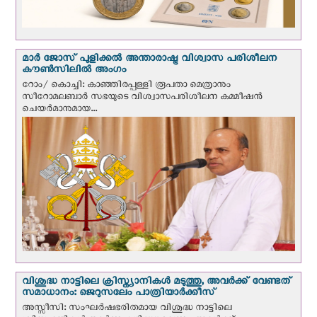
മാർ ജോസ് പുളിക്കൽ അന്താരാഷ്ട്ര വിശ്വാസ പരിശീലന
കൗൺസിലിൽ അംഗം
റോം/ കൊച്ചി: കാഞ്ഞിരപ്പള്ളി രൂപതാ മെത്രാനും
സീറോമലബാർ സഭയുടെ വിശ്വാസപരിശീലന കമ്മീഷൻ
ചെയർമാനുമായ...
വിശുദ്ധ നാട്ടിലെ ക്രിസ്ത്യാനികൾ മടുത്തു, അവർക്ക് വേണ്ടത്
സമാധാനം: ജെറുസലേം പാത്രിയാര്‍ക്കീസ്
അസ്സീസി: സംഘര്‍ഷഭരിതമായ വിശുദ്ധ നാട്ടിലെ