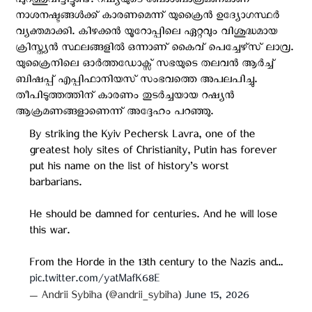
പുറത്തുവിട്ടിട്ടുണ്ട്. റഷ്യയുടെ ബോംബാക്രമണമാണ്
നാശനഷ്ടങ്ങൾക്ക് കാരണമെന്ന് യുക്രൈന്‍ ഉദ്യോഗസ്ഥർ
വ്യക്തമാക്കി. കിഴക്കൻ യൂറോപ്പിലെ ഏറ്റവും വിശുദ്ധമായ
ക്രിസ്ത്യൻ സ്ഥലങ്ങളിൽ ഒന്നാണ് കൈവ് പെച്ചേഴ്‌സ് ലാവ്ര.
യുക്രൈനിലെ ഓർത്തഡോക്സ് സഭയുടെ തലവൻ ആര്‍ച്ച്
ബിഷപ്പ് എപ്പിഫാനിയസ് സംഭവത്തെ അപലപിച്ചു.
തീപിടുത്തത്തിന് കാരണം തുടർച്ചയായ റഷ്യൻ
ആക്രമണങ്ങളാണെന്ന് അദ്ദേഹം പറഞ്ഞു.
By striking the Kyiv Pechersk Lavra, one of the
greatest holy sites of Christianity, Putin has forever
put his name on the list of history’s worst
barbarians.
He should be damned for centuries. And he will lose
this war.
From the Horde in the 13th century to the Nazis and…
pic.twitter.com/yatMafK68E
— Andrii Sybiha (@andrii_sybiha)
June 15, 2026