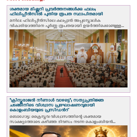
ശക്തമായ മിഷ്ണറി പ്രവർത്തനങ്ങൾക്കു ഫലം;
ഫിലിപ്പീൻസിൽ പുതിയ രൂപത സ്ഥാപിതമായി
മനില: ഫിലിപ്പീൻസിലെ കലപ്പാൻ അപ്പസ്തോലിക
വികാരിയാത്തിനെ പൂർണ്ണ രൂപതയായി ഉയർത്തിക്കൊണ്ടുള്ള...
"ക്രിസ്തുരാജന്‍ നീണാള്‍ വാഴട്ടെ"; സത്യപ്രതിജ്ഞ
ചടങ്ങിനിടെ വിശ്വാസ പ്രഘോഷണവുമായി
കൊളംബിയയുടെ പ്രസിഡന്‍റ്
ബൊഗോട്ട: ക്രൈസ്തവ വിശ്വാസത്തിന്റെ ശക്തമായ
സാക്ഷ്യത്തോടെ കഴിഞ്ഞ ദിവസം നടന്ന കൊളംബിയന്‍...