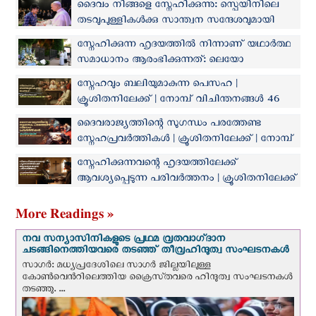
ദൈവം നിങ്ങളെ സ്നേഹിക്കുന്നു: സ്പെയിനിലെ
തടവുപുള്ളികള്‍ക്കു സാന്ത്വന സന്ദേശവുമായി
ലെയോ പാപ്പ
സ്നേഹിക്കുന്ന ഹൃദയത്തിൽ നിന്നാണ് യഥാർത്ഥ
സമാധാനം ആരംഭിക്കുന്നത്: ലെയോ
പതിനാലാമൻ പാപ്പ
സ്നേഹവും ബലിയുമാകുന്ന പെസഹ |
ക്രൂശിതനിലേക്ക് | നോമ്പ് വിചിന്തനങ്ങൾ 46
ദൈവരാജ്യത്തിന്റെ സുഗന്ധം പരത്തേണ്ട
സ്നേഹപ്രവര്‍ത്തികൾ | ക്രൂശിതനിലേക്ക് | നോമ്പ്
വിചിന്തനങ്ങൾ 31
സ്നേഹിക്കുന്നവന്റെ ഹൃദയത്തിലേക്ക്
ആവശ്യപ്പെടുന്ന പരിവർത്തനം | ക്രൂശിതനിലേക്ക്
| നോമ്പ് വിചിന്തനങ്ങൾ 27
More Readings »
നവ സന്യാസിനികളുടെ പ്രഥമ വ്രതവാഗ്‌ദാന
ചടങ്ങിനെത്തിയവരെ തടഞ്ഞ് തീവ്രഹിന്ദുത്വ സംഘടനകള്‍
സാഗർ: മധ്യപ്രദേശിലെ സാഗർ ജില്ലയിലുള്ള
കോൺവെന്‍റിലെത്തിയ ക്രൈസ്‌തവരെ ഹിന്ദുത്വ സംഘടനകൾ
തടഞ്ഞു. ...