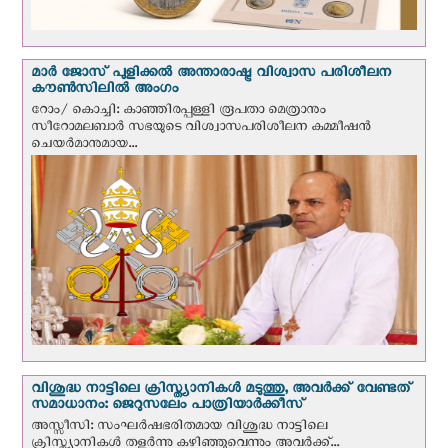
മാർ ജോസ് പുളിക്കൽ അന്താരാഷ്ട്ര വിശ്വാസ പരിശീലന
കൗൺസിലിൽ അംഗം
റോം/ കൊച്ചി: കാഞ്ഞിരപ്പള്ളി രൂപതാ മെത്രാനും
സീറോമലബാർ സഭയുടെ വിശ്വാസപരിശീലന കമ്മീഷൻ
ചെയർമാനുമായ...
വിശുദ്ധ നാട്ടിലെ ക്രിസ്ത്യാനികൾ മടുത്തു, അവർക്ക് വേണ്ടത്
സമാധാനം: ജെറുസലേം പാത്രിയാര്‍ക്കീസ്
അസ്സീസി: സംഘര്‍ഷഭരിതമായ വിശുദ്ധ നാട്ടിലെ
ക്രിസ്ത്യാനികൾ തളര്‍ന്നു കഴിഞ്ഞുവെന്നും അവർക്ക്...