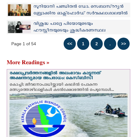
മാർച്ച് 31ന് തിയേറ്ററുകളിലേക്ക്; ട്രെയിലര്‍
സുറിയാനി പണ്ഡിതൻ ഡോ. സെബാസ്ററ്യൻ
കാണാം
ബ്രോക്കിനു ഓക്സ്ഫോർഡ് സർവകലാശാലയിൽ
ആദരവ്
വിശുദ്ധ പാദ്രേ പിയോയുടെയും
ഫൗസ്റ്റീനയുടെയും ശുദ്ധീകരണസ്ഥല
ദർശനത്തെ ആസ്പദമാക്കിയ ചലച്ചിത്രം
Page 1 of 54
തിയേറ്ററുകളിലേക്ക്
More Readings »
രക്ഷാപ്രവര്‍ത്തനങ്ങളില്‍ അലംഭാവം കാട്ടുന്നത്
അക്ഷന്തവ്യമായ അപരാധം: കെസിബിസി
കൊച്ചി: ജീവനോപാധിയ്ക്കായി കടലില്‍ പോകുന്ന
മത്സ്യത്തൊഴിലാളികള്‍ കടല്‍ക്ഷോഭത്തില്‍ പെടുമ്പോള്‍...