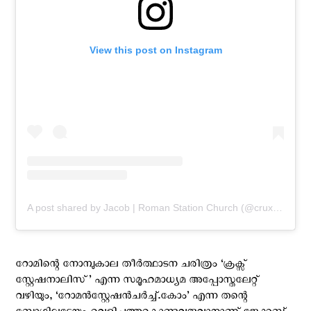
View this post on Instagram
A post shared by Jacob | Roman Station Church (@cruxstationalis)
റോമിന്റെ നോമ്പുകാല തീര്‍ത്ഥാടന ചരിത്രം ‘ക്രക്സ്
സ്റ്റേഷനാലിസ്’ എന്ന സമൂഹമാധ്യമ അപ്പോസ്തലേറ്റ്
വഴിയും, ‘റോമന്‍സ്റ്റേഷന്‍ചര്‍ച്ച്.കോം’ എന്ന തന്റെ