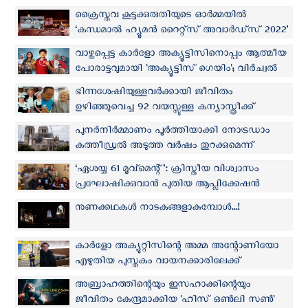
ക്രൈസ്തവ കൂട്ടക്കുരുതിയുടെ ഓര്‍മ്മയില്‍
‘കന്ധമാല്‍ ഹ്യൂമന്‍ റൈറ്റ്സ് അവാര്‍ഡ്സ് 2022’
സമ്മാനിച്ചു
വാഴ്ത്തപ്പെട്ട കാര്‍ളോ അക്യൂട്ടിസിനൊപ്പം ആത്മീയ
പോരാട്ടവുമായി 'അക്യൂട്ടിസ് ഗെയിം'; വിര്‍ച്വല്‍
ഗെയിമിന്റെ ട്രെയിലര്‍ പുറത്ത്
ഭിന്നശേഷിയുള്ളവര്‍ക്കായി ജീവിതം
ഉഴിഞ്ഞുവെച്ച 92 വയസ്സുള്ള കന്യാസ്ത്രീക്ക്
അമേരിക്കന്‍ ബഹുമതി
പുനര്‍നിര്‍മ്മാണം പൂര്‍ത്തിയാക്കി നോട്രഡാം
കത്തീഡ്രല്‍ അടുത്ത വര്‍ഷം തുറക്കുമെന്ന്
പാരീസ് അതിരൂപത
‘ഏശയ്യ 61 മൂവ്മെന്റ്’: ക്രിസ്തീയ വിശ്വാസം
പ്രഘോഷിക്കുവാന്‍ പുതിയ ആപ്ലിക്കേഷന്‍
നുണക്കഥകൾ നാടകങ്ങളാകുമ്പോൾ...!
കാർളോ അക്യുറ്റിസിന്റെ അമ്മ അന്റോണിയോ
എഴുതിയ പുസ്തകം വായനക്കാരിലേക്ക്
അബ്രാഹത്തിന്റെയും ഇസഹാക്കിന്റെയും
ജീവിതം കേന്ദ്രമാക്കിയ 'ഹിസ് ഒണ്‍ലി സൺ'