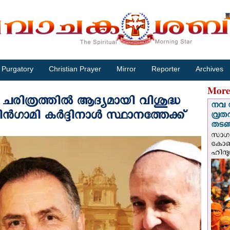
Purgatory
Christian Prayer
Mirror
Reporter
Archives
More
ചരിത്രത്തിൽ ആദ്യമായി വിശുദ്ധ
നവ 
മി കർദ്ദിനാൾ സ്ഥാനത്തേക്ക്
വ്രത
തടഞ്
സാഗർ
കോൺവ
ഹിന്