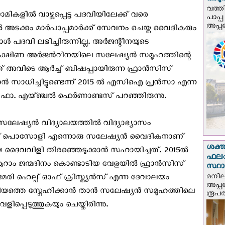
അടുത്
വത്തി
ിൽ വാഴ്ത്തപ്പെട്ട പദവിയിലേക്ക് വരെ
പാപ്പ
അപ്പ
ൽ അടക്കം മാർപാപ്പമാർക്ക് സേവനം ചെയ്ത വൈദികരും
ാൾ പദവി ലഭിച്ചിരുന്നില്ല. അർജന്റീനയുടെ
ദക്ഷിണ അർജൻറീനയിലെ സലേഷ്യൻ സമൂഹത്തിന്റെ
ത് അവിടെ ആർച്ച് ബിഷപ്പായിരുന്ന ഫ്രാൻസിസ്
കാൻ സാധിച്ചിട്ടുണ്ടെന്ന് 2015 ൽ എസിഐ പ്രൻസാ എന്ന
 ഫാ. എയ്ഞ്ചൽ ഫെർണാണ്ടസ് പറഞ്ഞിരുന്നു.
പ സലേഷ്യൻ വിദ്യാലയത്തിൽ വിദ്യാഭ്യാസം
ൻട്രിക് പൊസോളി എന്നൊരു സലേഷ്യൻ വൈദികനാണ്
ശക്ത
െ ദൈവവിളി തിരഞ്ഞെടുക്കാൻ സഹായിച്ചത്. 2015ൽ
ഫലം
ൂറാം ജന്മദിനം കൊണ്ടാടിയ വേളയിൽ ഫ്രാൻസിസ്
സ്ഥ
മനില
േരി ഹെല്പ് ഓഫ് ക്രിസ്ത്യൻസ് എന്ന ദേവാലയം
അപ്പ
മറിയത്തെ സ്നേഹിക്കാൻ താൻ സലേഷ്യൻ സമൂഹത്തിലെ
രൂപത
പ്പെടുത്തുകയും ചെയ്തിരിന്നു.