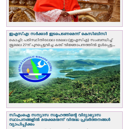
ഇഎസ്എ: സര്‍ക്കാര്‍ ഇടപെടണമെന്ന് കെ‌സി‌ബി‌സി
കൊച്ചി: പരിസ്ഥിതിലോല മേഖല (ഇഎസ്എ) സംബന്ധിച്ച്
ജൂലൈ 27ന് പുറപ്പെടുവിച്ച കരട് വിജ്ഞാപനത്തിൽ ഉൾപ്പെട്ട...
സി‌എം‌ഐ സന്യാസ സമൂഹത്തിന്റെ വിദ്യാഭ്യാസ
സ്ഥാപനങ്ങളില്‍ മയക്കുമരുന്ന് വിരുദ്ധ പ്രവർത്തനങ്ങൾ
വ്യാപിപ്പിക്കും