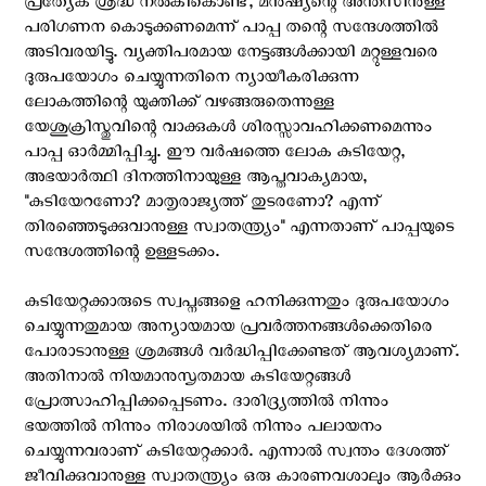
പ്രത്യേക ശ്രദ്ധ നൽകികൊണ്ട്, മനുഷ്യന്റെ അന്തസിനുള്ള
പരിഗണന കൊടുക്കണമെന്ന് പാപ്പ തന്റെ സന്ദേശത്തിൽ
അടിവരയിട്ടു. വ്യക്തിപരമായ നേട്ടങ്ങൾക്കായി മറ്റുള്ളവരെ
ദുരുപയോഗം ചെയ്യുന്നതിനെ ന്യായീകരിക്കുന്ന
ലോകത്തിന്റെ യുക്തിക്ക് വഴങ്ങരുതെന്നുള്ള
യേശുക്രിസ്തുവിന്റെ വാക്കുകൾ ശിരസ്സാവഹിക്കണമെന്നും
പാപ്പ ഓർമ്മിപ്പിച്ചു. ഈ വർഷത്തെ ലോക കുടിയേറ്റ,
അഭയാർത്ഥി ദിനത്തിനായുള്ള ആപ്തവാക്യമായ,
''കുടിയേറണോ? മാതൃരാജ്യത്ത് തുടരണോ? എന്ന്
തിരഞ്ഞെടുക്കുവാനുള്ള സ്വാതന്ത്ര്യം'' എന്നതാണ് പാപ്പയുടെ
സന്ദേശത്തിന്റെ ഉള്ളടക്കം.
കുടിയേറ്റക്കാരുടെ സ്വപ്നങ്ങളെ ഹനിക്കുന്നതും ദുരുപയോഗം
ചെയ്യുന്നതുമായ അന്യായമായ പ്രവർത്തനങ്ങൾക്കെതിരെ
പോരാടാനുള്ള ശ്രമങ്ങൾ വർദ്ധിപ്പിക്കേണ്ടത് ആവശ്യമാണ്.
അതിനാൽ നിയമാനുസൃതമായ കുടിയേറ്റങ്ങൾ
പ്രോത്സാഹിപ്പിക്കപ്പെടണം. ദാരിദ്ര്യത്തിൽ നിന്നും
ഭയത്തിൽ നിന്നും നിരാശയിൽ നിന്നും പലായനം
ചെയ്യുന്നവരാണ് കുടിയേറ്റക്കാർ. എന്നാൽ സ്വന്തം ദേശത്ത്
ജീവിക്കുവാനുള്ള സ്വാതന്ത്ര്യം ഒരു കാരണവശാലും ആർക്കും