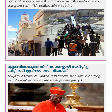
റാബത്ത്: മൊറോക്കോയിൽ നിന്ന് സ്പെയിനിലേക്ക് പലായനം
ചെയ്യുകയും പിന്നീട് അവിടെ നിന്നു മടക്കി...
നൂറ്റാണ്ടിനോടടുത്ത ജീവിതം സഭയ്ക്കായി സമർപ്പിച്ച
കർദ്ദിനാൾ ജൂലിയോ ലംഗ വിടവാങ്ങി
മാപുടോ: മൊസാംബിക്കിലെ രണ്ടാമത്തെ തദ്ദേശീയ കർദ്ദിനാളും
ഷായ്-ഷായ് കത്തോലിക്കാ അതിരൂപതയുടെ മുന്‍...