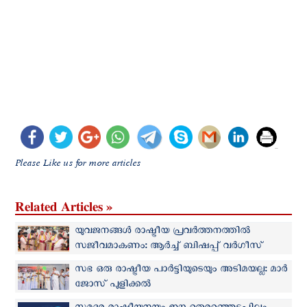
Please Like us for more articles
Related Articles »
യുവജനങ്ങൾ രാഷ്ട്രീയ പ്രവർത്തനത്തിൽ
സജീവമാകണം: ആർച്ച് ബിഷപ്പ് വർഗീസ്
ചക്കാലയ്ക്കൽ
സഭ ഒരു രാഷ്ട്രീയ പാർട്ടിയുടെയും അടിമയല്ല: മാർ
ജോസ് പുളിക്കൽ