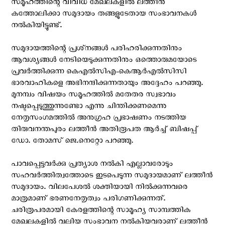
സമൂഹത്തിന്റെ വിവിധ മേഖലകളിൽ ലത്തീൻ
കത്തോലിക്കാ സമുദായം തങ്ങളുടേതായ സംഭാവനകൾ
നൽകിയിട്ടുണ്ട്.
സമുദായത്തിന്റെ പ്രശ്‌നങ്ങൾ പരിഹരിക്കുന്നതിനും
ആവശ്യങ്ങൾ നേടിയെടുക്കുന്നതിനും ഒത്തൊരുമയോടെ
പ്രവർത്തിക്കുന്ന കെഎൽസിഎ-കെആർഎൽസിസി
ഭാരവാഹികളെ അഭിനന്ദിക്കുന്നതായും അദ്ദേഹം പറഞ്ഞു.
മുനമ്പം വിഷയം സമൂഹത്തിൽ മതേതര സ്വഭാവം
നഷ്ടപ്പെടുത്തുന്നുണ്ടോ എന്നു ചിന്തിക്കണമെന്നു
നേതൃസംഗമത്തിൽ അനുഗ്രഹ പ്രഭാഷണം നടത്തിയ
തിരുവനന്തപുരം ലത്തീൻ അതിരൂപത ആർച്ച് ബിഷപ്പ്
ഡോ. തോമസ് ജെ.നെറ്റോ പറഞ്ഞു.
പാവപ്പെട്ടവർക്കു പ്രത്യാശ നൽകി എല്ലാവരോടും
സഹവർത്തിത്വത്തോടെ ഇടപെടുന്ന സമുദായമാണ് ലത്തീൻ
സമുദായം. വിലപേശൽ ശക്തിയായി നിൽക്കുന്നവരെ
മാത്രമാണ് ഭരണനേതൃത്വം പരിഗണിക്കുന്നത്.
ചരിത്രപരമായി കേരളത്തിന്റെ സാമൂഹ്യ സാമ്പത്തിക
മേഖലകളിൽ വലിയ സംഭാവന നൽകിയവരാണ് ലത്തീൻ