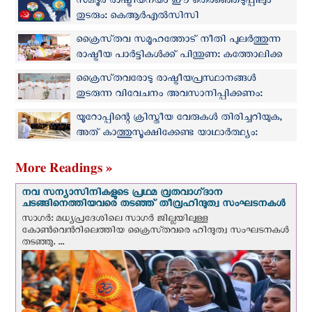
സമദൂര രാഷ്ട്രീയനയം ഈ തെരഞ്ഞെടുപ്പിലും
തുടരും: കെആർഎൽസിസി
ക്രൈസ്‌തവ സമൂഹത്തോട് നീതി പുലർത്തുന്ന
രാഷ്ട്രീയ പാർട്ടികള്‍ക്ക് പിന്തുണ: കത്തോലിക്ക
കോൺഗ്രസ്
ക്രൈസ്‌തവരോടു രാഷ്ട്രീയപ്രസ്ഥാനങ്ങൾ
തുടരുന്ന വിവേചനം അവസാനിപ്പിക്കണം:
വൈദിക സമിതി സമ്മേളനം
യൂറോപ്പിന്റെ ക്രിസ്തീയ വേരുകൾ തിരിച്ചറിയുക,
അത് കാത്തുസൂക്ഷിക്കേണ്ട യാഥാര്‍ത്ഥ്യം:
രാഷ്ട്രീയ നേതാക്കളോട് ലെയോ പാപ്പ
More Readings »
നവ സന്യാസിനികളുടെ പ്രഥമ വ്രതവാഗ്‌ദാന
ചടങ്ങിനെത്തിയവരെ തടഞ്ഞ് തീവ്രഹിന്ദുത്വ സംഘടനകള്‍
സാഗർ: മധ്യപ്രദേശിലെ സാഗർ ജില്ലയിലുള്ള
കോൺവെന്‍റിലെത്തിയ ക്രൈസ്‌തവരെ ഹിന്ദുത്വ സംഘടനകൾ
തടഞ്ഞു. ...