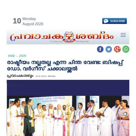
10
Monday
August 2026
India - 2026
രാഷ്ട്രീയം നല്ലതല്ല എന്ന ചിന്ത വേണ്ട: ബിഷപ്പ്
ഡോ. വർഗീസ് ചക്കാലയ്ക്കൽ
പ്രവാചകശബ്ദം
16-12-2024 - Monday