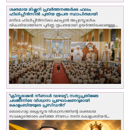
ശക്തമായ മിഷ്ണറി പ്രവർത്തനങ്ങൾക്കു ഫലം;
ഫിലിപ്പീൻസിൽ പുതിയ രൂപത സ്ഥാപിതമായി
മനില: ഫിലിപ്പീൻസിലെ കലപ്പാൻ അപ്പസ്തോലിക
വികാരിയാത്തിനെ പൂർണ്ണ രൂപതയായി ഉയർത്തിക്കൊണ്ടുള്ള...
"ക്രിസ്തുരാജന്‍ നീണാള്‍ വാഴട്ടെ"; സത്യപ്രതിജ്ഞ
ചടങ്ങിനിടെ വിശ്വാസ പ്രഘോഷണവുമായി
കൊളംബിയയുടെ പ്രസിഡന്‍റ്
ബൊഗോട്ട: ക്രൈസ്തവ വിശ്വാസത്തിന്റെ ശക്തമായ
സാക്ഷ്യത്തോടെ കഴിഞ്ഞ ദിവസം നടന്ന കൊളംബിയന്‍...