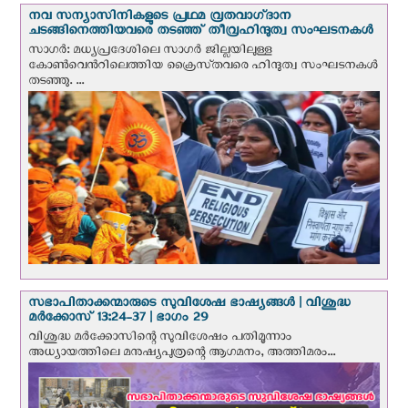
നവ സന്യാസിനികളുടെ പ്രഥമ വ്രതവാഗ്‌ദാന
ചടങ്ങിനെത്തിയവരെ തടഞ്ഞ് തീവ്രഹിന്ദുത്വ സംഘടനകള്‍
സാഗർ: മധ്യപ്രദേശിലെ സാഗർ ജില്ലയിലുള്ള
കോൺവെന്‍റിലെത്തിയ ക്രൈസ്‌തവരെ ഹിന്ദുത്വ സംഘടനകൾ
തടഞ്ഞു. ...
സഭാപിതാക്കന്മാരുടെ സുവിശേഷ ഭാഷ്യങ്ങള്‍ | വിശുദ്ധ
മര്‍ക്കോസ് 13:24-37 | ഭാഗം 29
വിശുദ്ധ മര്‍ക്കോസിന്റെ സുവിശേഷം പതിമൂന്നാം
അധ്യായത്തിലെ മനുഷ്യപുത്രന്റെ ആഗമനം, അത്തിമരം...