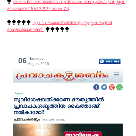
⧪
സഭാപിതാക്കന്മാരുടെ സുവിശേഷ ഭാഷ്യങ്ങള്‍ | വിശുദ്ധ
മര്‍ക്കോസ് 10:32-52 | ഭാഗം 23
⧪⧪⧪⧪⧪
പ്രവാചകശബ്‌ദത്തിന്റെ ശുശ്രൂഷകളില്‍
ഭാഗഭാക്കാകുമോ? ‍
⧪⧪⧪⧪⧪