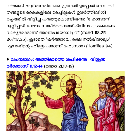
രക്ഷകന്‍ ജറുസലേമിലേക്കു പ്രവേശിച്ചപ്പോള്‍ ബാലകര്‍
തങ്ങളുടെ കൈകളിലെ മരച്ചില്ലകള്‍ ഉയര്‍ത്തിവീശി
ഉച്ചത്തില്‍ വിളിച്ചു പറഞ്ഞുകൊണ്ടിരുന്നു: ''ഹോസാന''
നൂറ്റിപ്പതി നേഴാം സങ്കീര്‍ത്തനത്തില്‍നിന്നു കടംകൊണ്ട
വാക്യഭാഗമാണ് അവരുപയോഗിച്ചത് (സങ്കീ 118,25-
26/117,25). കൂടാതെ ''കര്‍ത്താവേ, രക്ഷ നല്‍കിയാലും''
എന്നതിന്റെ ഹീബ്രുപദമാണ് ഹോസാന (Homilies 94).
♦️
വചനഭാഗം: അത്തിമരത്തെ ശപിക്കുന്നു- വിശുദ്ധ
മര്‍ക്കോസ് 11,12-14
(മത്താ 21,18-19)