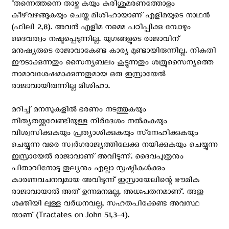
''തന്നെത്തന്നെ താഴ്ത്തു കയും കുരിശുമരണത്തോളം
കീഴ്‌വഴങ്ങുകയും ചെയ്ത മിശിഹായാണ് എളിമയുടെ നാഥന്‍
(ഫിലി 2,8). അവന്‍ എളിമ നമ്മെ പഠിപ്പിക്കു മ്പോഴും
ദൈവത്വം നഷ്ടപ്പെടുന്നില്ല. യുഗങ്ങളുടെ രാജാവിന്
മനുഷ്യരുടെ രാജാവാകേണ്ട കാര്യ മുണ്ടായിരുന്നില്ല. നികുതി
ഈടാക്കുന്നതും സൈന്യബലം കൂട്ടുന്നതും ശത്രുസൈന്യത്തെ
നാമാവശേഷമാക്കുന്നതുമായ ഒരു ഇസ്രായേല്‍
രാജാവായിരുന്നില്ല മിശിഹാ.
മറിച്ച് മനസുകളില്‍ ഭരണം നടത്തുകയും
നിത്യതയ്ക്കുവേണ്ടിയുള്ള നിര്‍ദേശം നല്‍കുകയും
വിശ്വസിക്കുകയും പ്രത്യാശിക്കുകയും സ്‌നേഹിക്കുകയും
ചെയ്യുന്ന വരെ സ്വര്‍ഗരാജ്യത്തിലേക്കു നയിക്കുകയും ചെയ്യുന്ന
ഇസ്രായേല്‍ രാജാവാണ് അവിടുന്ന്. ദൈവപുത്രനും
പിതാവിനോടു തുല്യനും എല്ലാ സൃഷ്ടികള്‍ക്കും
കാരണവചനവുമായ അവിടുന്ന് ഇസ്രായേലിന്റെ ഭൗമിക
രാജാവായാല്‍ അത് ഉന്നമനമല്ല, അധഃപതനമാണ്. അതു
ശക്തിയി ലുള്ള വര്‍ധനവല്ല, സഹതപിക്കേണ്ട അവസ്ഥ
യാണ് (Tractates on John 51,3-4).