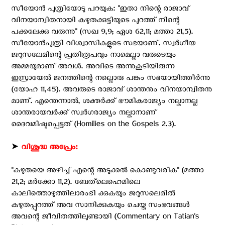
സീയോന്‍ പുത്രിയോടു പറയുക: ''ഇതാ നിന്റെ രാജാവ്
വിനയാന്വിതനായി കഴുതക്കുട്ടിയുടെ പുറത്ത് നിന്റെ
പക്കലേക്കു വരുന്നു'' (സഖ 9,9; ഏശ 62,11; മത്താ 21,5).
സീയോന്‍പുത്രി വിശ്വാസികളുടെ സഭയാണ്. സ്വര്‍ഗീയ
ജറുസലേമിന്റെ പ്രതിരൂപവും നാമെല്ലാ വരുടെയും
അമ്മയുമാണ് അവള്‍. അവിടെ അന്നുകൂടിയിരുന്ന
ഇസ്രായേല്‍ ജനത്തിന്റെ നല്ലൊരു പങ്കും സഭയായിത്തീര്‍ന്നു
(യോഹ 11,45). അവരുടെ രാജാവ് ശാന്തനും വിനയാന്വിതനു
മാണ്. എന്തെന്നാല്‍, ശക്തര്‍ക്ക് ഭൗമികരാജ്യം നല്കാനല്ല
ശാന്തരായവര്‍ക്ക് സ്വര്‍ഗരാജ്യം നല്കാനാണ്
ദൈവമിഷ്ടപ്പെട്ടത് (Homilies on the Gospels 2.3).
➤
വിശുദ്ധ അപ്രേം:
''കഴുതയെ അഴിച്ച് എന്റെ അടുക്കല്‍ കൊണ്ടുവരിക'' (മത്താ
21,2; മര്‍ക്കോ 11,2). ബേത്‌ലെഹെമിലെ
കാലിത്തൊഴുത്തിലാരംഭി ക്കുകയും ജറുസലെമില്‍
കഴുതപ്പുറത്ത് അവ സാനിക്കുകയും ചെയ്ത സംഭവങ്ങള്‍
അവന്റെ ജീവിതത്തിലുണ്ടായി (Commentary on Tatian's