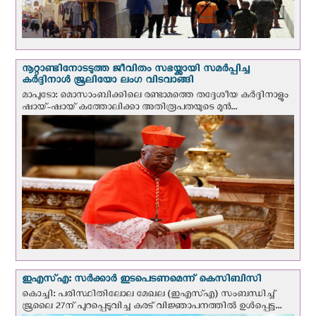
നൂറ്റാണ്ടിനോടടുത്ത ജീവിതം സഭയ്ക്കായി സമർപ്പിച്ച
കർദ്ദിനാൾ ജൂലിയോ ലംഗ വിടവാങ്ങി
മാപുടോ: മൊസാംബിക്കിലെ രണ്ടാമത്തെ തദ്ദേശീയ കർദ്ദിനാളും
ഷായ്-ഷായ് കത്തോലിക്കാ അതിരൂപതയുടെ മുന്‍...
ഇഎസ്എ: സര്‍ക്കാര്‍ ഇടപെടണമെന്ന് കെ‌സി‌ബി‌സി
കൊച്ചി: പരിസ്ഥിതിലോല മേഖല (ഇഎസ്എ) സംബന്ധിച്ച്
ജൂലൈ 27ന് പുറപ്പെടുവിച്ച കരട് വിജ്ഞാപനത്തിൽ ഉൾപ്പെട്ട...